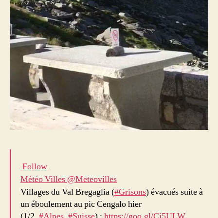
Follow
Météo Villes
@Meteovilles
Villages du Val Bregaglia (
#
Grisons
) évacués suite à
un éboulement au pic Cengalo hier
(1/2,
#
Alpes
,
#
Suisse
) :
https://
goo.gl/Cj5ULW