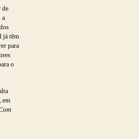
 de
 a
 dos
l já têm
rer para
ores
para o
lta
, em
Com