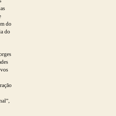
s
das
e
lém do
ia do
orges
ades
ovos
uração
nal”,