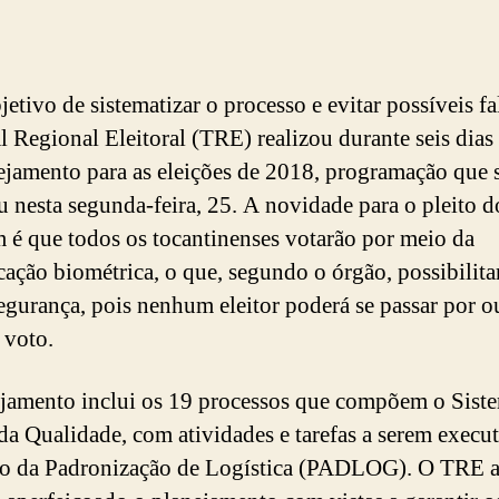
etivo de sistematizar o processo e evitar possíveis fa
l Regional Eleitoral (TRE) realizou durante seis dias 
ejamento para as eleições de 2018, programação que 
u nesta segunda-feira, 25. A novidade para o pleito 
 é que todos os tocantinenses votarão por meio da
icação biométrica, o que, segundo o órgão, possibilita
egurança, pois nenhum eleitor poderá se passar por o
 voto.
jamento inclui os 19 processos que compõem o Sist
da Qualidade, com atividades e tarefas a serem execu
o da Padronização de Logística (PADLOG). O TRE a