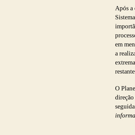
Após a 
Sistema
importâ
process
em ment
a reali
extrema
restante
O Plane
direção
seguida
informa