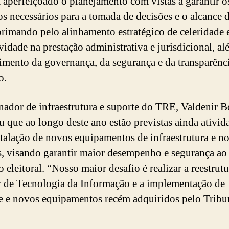
 aperfeiçoado o planejamento com vistas a garantir o
os necessários para a tomada de decisões e o alcance 
primando pelo alinhamento estratégico de celeridade 
vidade na prestação administrativa e jurisdicional, a
cimento da governança, da segurança e da transparênc
o.
ador de infraestrutura e suporte do TRE, Valdenir B
ou que ao longo deste ano estão previstas ainda ativid
stalação de novos equipamentos de infraestrutura e n
s, visando garantir maior desempenho e segurança ao
 eleitoral. “Nosso maior desafio é realizar a reestrut
r de Tecnologia da Informação e a implementação de
e e novos equipamentos recém adquiridos pelo Tribu