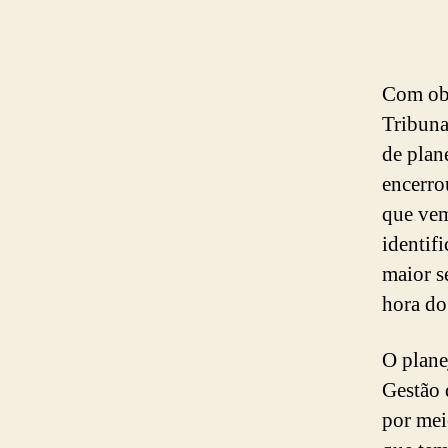
Com obj
Tribuna
de plan
encerro
que vem
identif
maior s
hora do
O plane
Gestão 
por mei