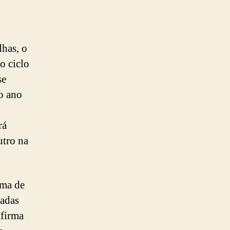
lhas, o
o ciclo
se
do ano
rá
utro na
ema de
tadas
firma