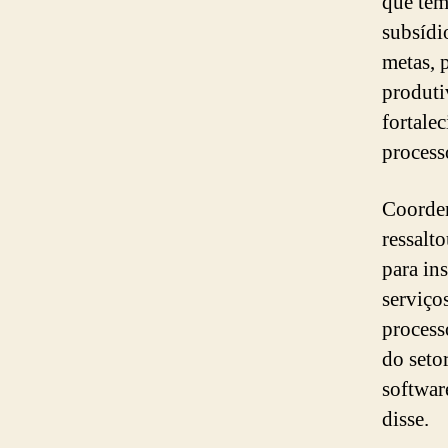
que tem
subsídi
metas, 
produti
fortale
process
Coorden
ressalt
para in
serviço
processo
do seto
softwar
disse.