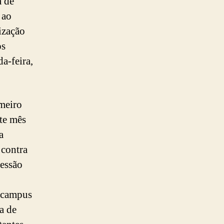
a de
 ao
ização
os
a-feira,
meiro
ste mês
a
 contra
ressão
o campus
ta de