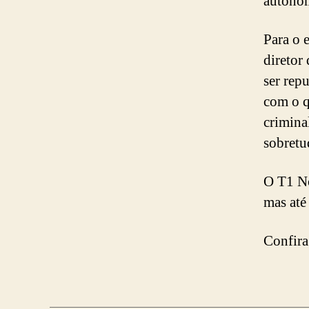
autonom
Para o 
diretor
ser rep
com o q
crimina
sobretu
O T1 No
mas até
Confira