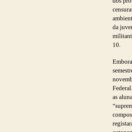
dos pro
censura
ambient
da juve
militan
10.
Embora 
semestr
novembr
Federal
as aluna
“suprem
compost
registar