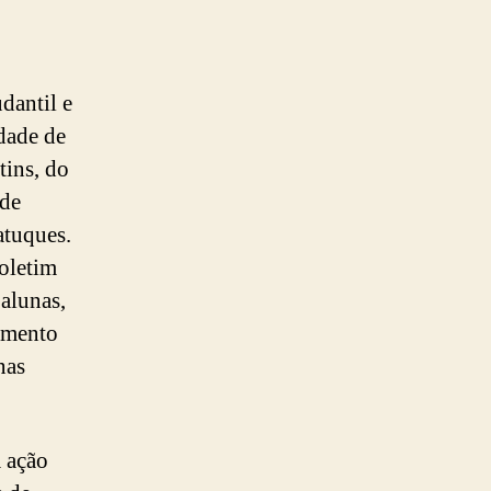
dantil e
dade de
tins, do
 de
atuques.
boletim
 alunas,
namento
nas
 ação