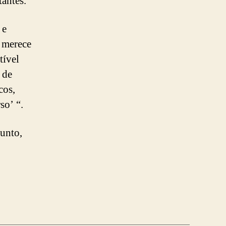
tantes.
 e
s merece
tível
 de
cos,
so’ “.
sunto,