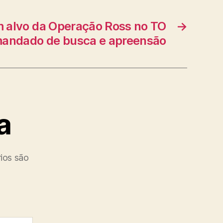
em alvo da Operação Ross no TO
→
andado de busca e apreensão
a
ios são