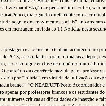
fessores, contra as estudantes, consiste numa tentativ
r a livre manifestação de pensamento e crítica, salutar
e acadêmico, dialogando diretamente com a criminal
ntude negra e dos movimentos sociais”, informaram 
tes em mensagem enviada ao T1 Notícias nesta segund
a postagem e a ocorrência tenham acontecido no pri
e de 2018, as estudantes foram intimadas a depor, ne
o, e o caso segue em fase de inquérito junto à Políci
. O conteúdo da ocorrência movida pelos professores
s seria por “injúria”, em virtude da utilização da exp
acia branca”. “O NEAB/UFT-Porto é coordenador e
o apenas por professores brancos e os estudantes d
am inúmeras críticas as dificuldades de inserção e fal