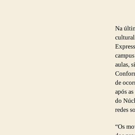
Na últi
cultura
Express
campus 
aulas, 
Conform
de ocorr
após as
do Núcl
redes so
“Os mov