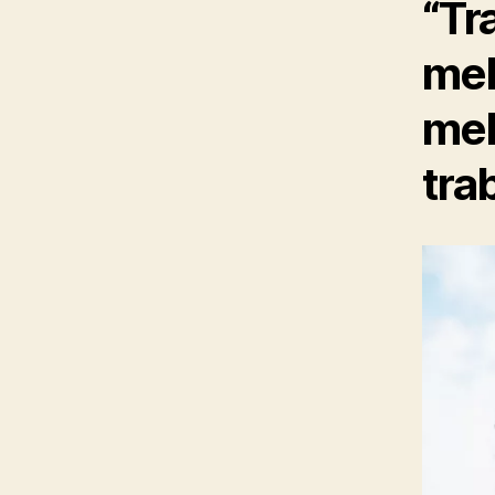
“Tr
mel
mel
tra