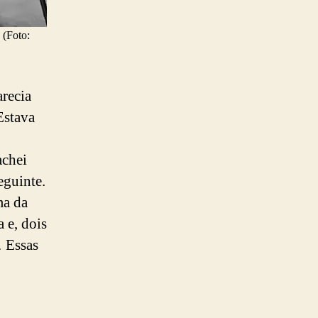
 (Foto:
arecia
Estava
achei
eguinte.
ma da
 e, dois
… Essas