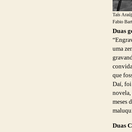
Taís Araúj
Fabio Bart
Duas g
“Engrav
uma zen
gravan
convida
que fos
Daí, fo
novela,
meses d
maluqui
Duas C