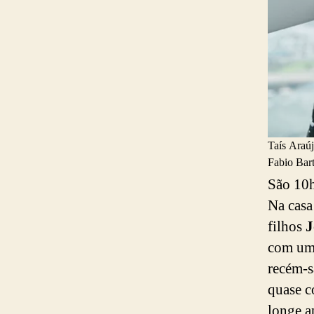
Taís Araúj
Fabio Bart
São 10h
Na casa
filhos
J
com um 
recém-s
quase c
longe a