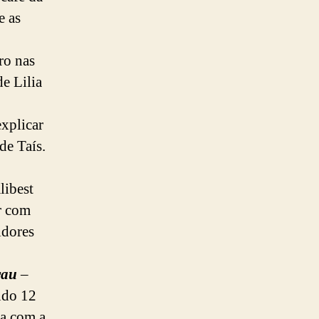
e as
ro nas
de Lilia
explicar
de Taís.
libest
r com
idores
rau
–
ndo 12
sa com a