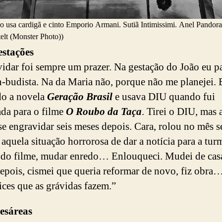
o usa cardigã e cinto Emporio Armani. Sutiã Intimissimi. Anel Pandora
elt (Monster Photo))
estações
idar foi sempre um prazer. Na gestação do João eu p
-budista. Na da Maria não, porque não me planejei. 
do a novela
Geração Brasil
e usava DIU quando fui
da para o filme
O Roubo da Taça
. Tirei o DIU, mas 
se engravidar seis meses depois. Cara, rolou no mês s
i aquela situação horrorosa de dar a notícia para a tur
 do filme, mudar enredo… Enlouqueci. Mudei de casa
epois, cismei que queria reformar de novo, fiz obra
ces que as grávidas fazem.”
esáreas