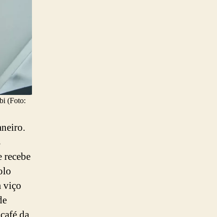
bi (Foto:
neiro.
s
 recebe
olo
 viço
de
café da