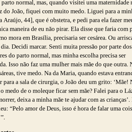
 parto normal, mas, quando visitei uma maternidade 
z do João, fiquei com muito medo. Liguei para a min
 Araújo, 44], que é obstetra, e pedi para ela fazer me
nica maneira de eu não pirar. Ela disse que faria com p
mo mora em Brasília, precisaria ser cesárea. Ou arrisc
o dia. Decidi marcar. Senti muita pressão por parte dos
res do parto normal, mas minha escolha precisa ser
ada. Isso não faz uma mulher mais mãe do que outra. 
sáreas, tive medo. Na da Maria, quando estava entra
r para a sala de cirurgia, o João deu um grito: ‘Mãe!
E o medo de o moleque ficar sem mãe? Falei para o Lá
morrer, deixa a minha mãe te ajudar com as crianças’.
eu: “Pelo amor de Deus, isso é hora de falar uma coi
’”.