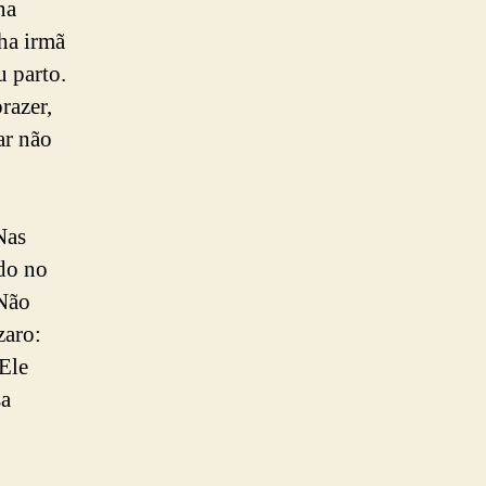
na
ha irmã
u parto.
razer,
ar não
Nas
ndo no
 Não
zaro:
 Ele
sa