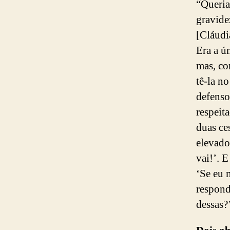
“Queria
gravide
[Cláudia
Era a ú
mas, co
tê-la n
defenso
respeit
duas ce
elevado
vai!’. 
‘Se eu 
respond
dessas?