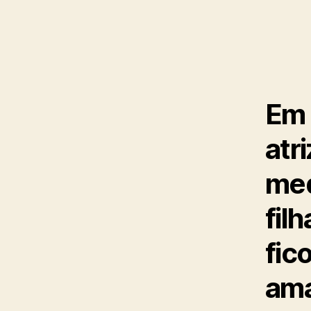
Em 
atr
med
fil
fic
ama