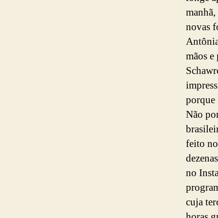
manhã, 
novas f
Antônia
mãos e 
Schawrc
impress
porque 
Não por
brasile
feito n
dezenas
no Inst
progra
cuja te
horas g