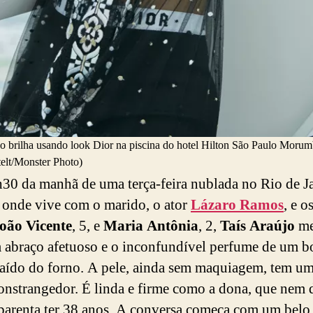
o brilha usando look Dior na piscina do hotel Hilton São Paulo Morum
elt/Monster Photo)
30 da manhã de uma terça-feira nublada no Rio de Ja
 onde vive com o marido, o ator
Lázaro Ramos
, e o
oão Vicente
, 5, e
Maria Antônia
, 2,
Taís Araújo
me
abraço afetuoso e o inconfundível perfume de um b
aído do forno. A pele, ainda sem maquiagem, tem um
onstrangedor. É linda e firme como a dona, que nem 
parenta ter 38 anos. A conversa começa com um belo 