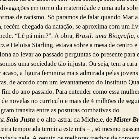
divagações em torno da maternidade e uma aula sobr
ormas de racismo. Só paramos de falar quando Maria
, recém-chegada da natação, se aproxima com um liv
pede: “Lê pá mim?”. A obra,
Brasil: uma Biografia
, 
z e Heloísa Starling, estava sobre a mesa de centro e
iona ao levar ao passado perguntas do presente para 
somos uma sociedade tão injusta. Ou seja, tem a cara 
 acaso, a figura feminina mais admirada pelas jovens
iras, de acordo com um levantamento do Instituto Qua
o fim do ano passado. Para entender como essa mulhe
 de novelas no currículo e mais de 4 milhões de segu
agram transita entre as posturas combativas do
ma
Saia Justa
e o alto-astral da Michele, de
Mister B
rceira temporada termina este mês – , só mesmo passa
rudada nela. A seguir, os melhores trechos da conver