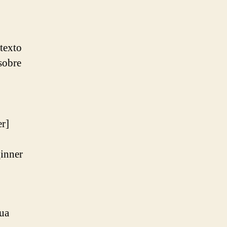
texto
sobre
r]
inner
ua