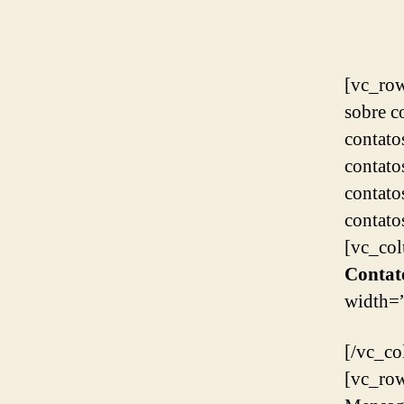
[vc_row
sobre c
contato
contato
contato
contato
[vc_co
Contat
width=
[/vc_co
[vc_ro