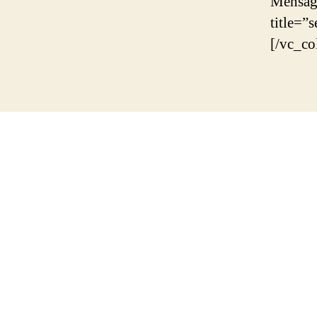
Mensag
title=”
[/vc_c