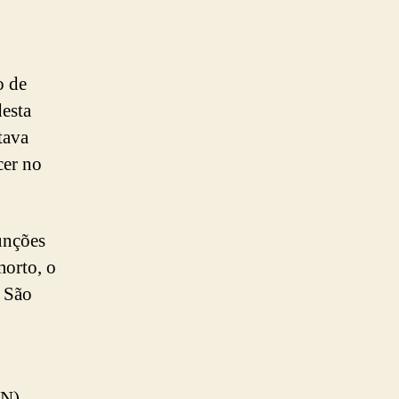
o de
esta
tava
cer no
unções
morto, o
m São
EN).