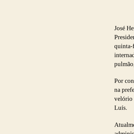
José He
Preside
quinta-f
interna
pulmão,
Por con
na pref
velório
Luís.
Atualme
adminis