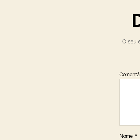
O seu e
Comentár
Nome
*