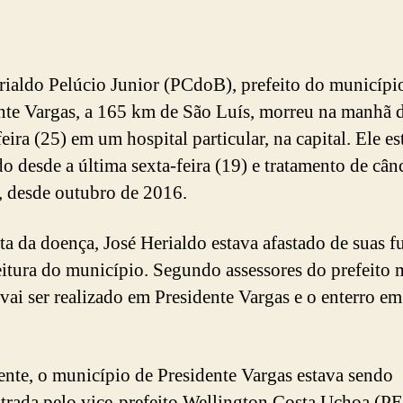
rialdo Pelúcio Junior (PCdoB), prefeito do municípi
nte Vargas, a 165 km de São Luís, morreu na manhã d
eira (25) em um hospital particular, na capital. Ele es
do desde a última sexta-feira (19) e tratamento de cân
 desde outubro de 2016.
ta da doença, José Herialdo estava afastado de suas f
eitura do município. Segundo assessores do prefeito 
 vai ser realizado em Presidente Vargas e o enterro e
nte, o município de Presidente Vargas estava sendo
trada pelo vice-prefeito Wellington Costa Uchoa (P