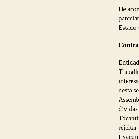
De acor
parcela
Estado 
Contra
Entidad
Trabalh
interes
nesta se
Assembl
dívidas
Tocanti
rejeita
Execut