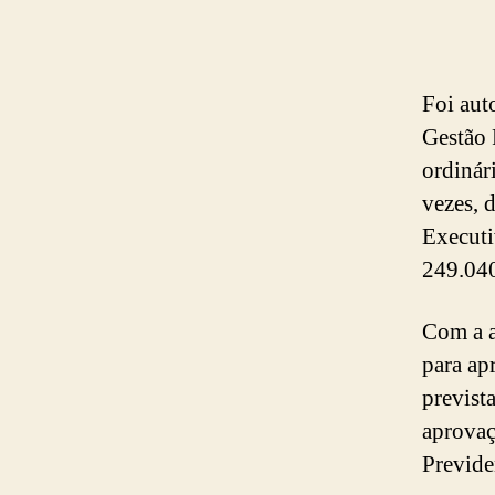
Foi aut
Gestão 
ordinári
vezes, 
Executi
249.040
Com a a
para ap
previst
aprovaç
Previde