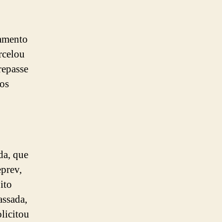
lamento
rcelou
repasse
dos
da, que
eprev,
ito
assada,
licitou