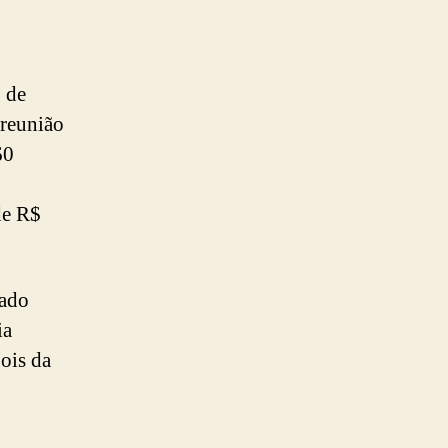
 de
 reunião
60
de R$
hado
ia
ois da