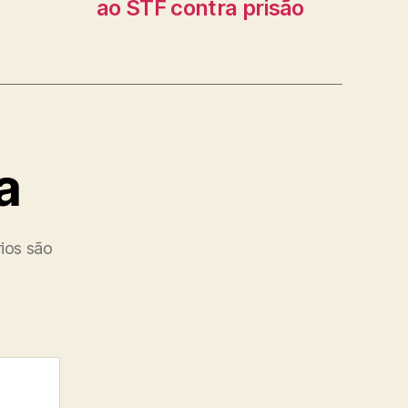
ao STF contra prisão
a
ios são