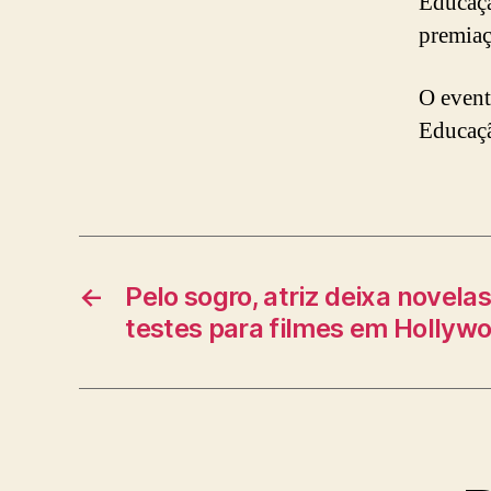
Educaçã
premiaç
O event
Educaçã
←
Pelo sogro, atriz deixa novela
testes para filmes em Hollyw