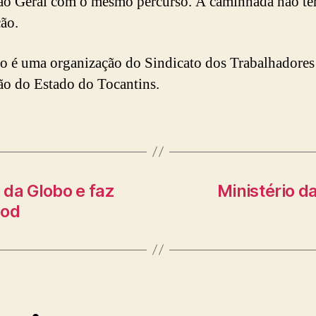
o Geral com o mesmo percurso. A caminhada não te
ão.
o é uma organização do Sindicato dos Trabalhadore
o do Estado do Tocantins.
s da Globo e faz
Ministério d
ood