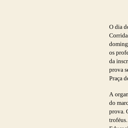
O dia d
Corrida
domingo
os prof
da insc
prova s
Praça d
A organ
do marca
prova. 
troféus