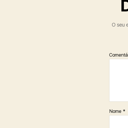
O seu e
Comentár
Nome
*