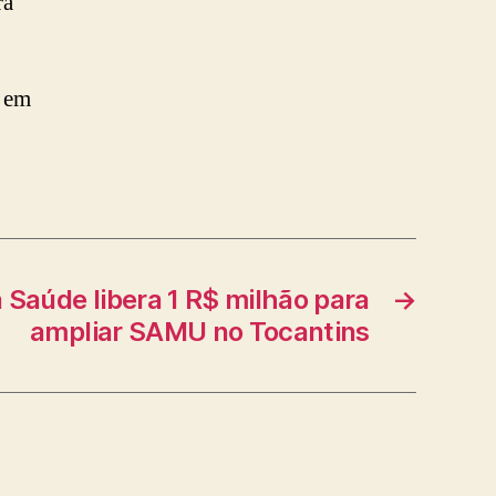
rá
s em
a Saúde libera 1 R$ milhão para
→
ampliar SAMU no Tocantins