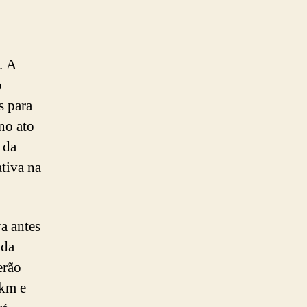
. A
o
s para
no ato
 da
tiva na
a antes
 da
erão
 km e