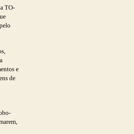
da TO-
que
 pelo
os,
a
entos e
gens de
lobo-
imarem,