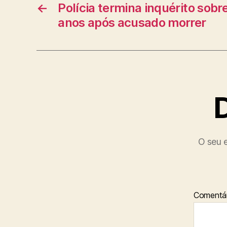
←
Polícia termina inquérito sobr
anos após acusado morrer
O seu e
Comentár