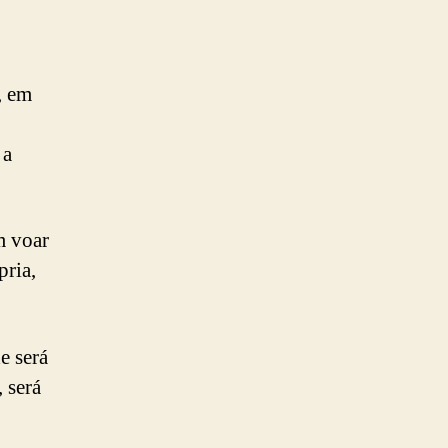
, em
 a
m voar
pria,
e será
 será