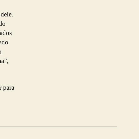
dele.
do
uados
ado.
o
na”,
r para