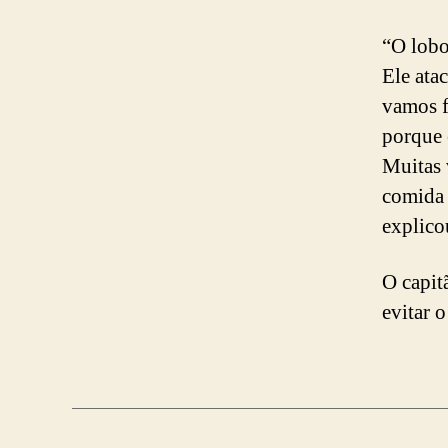
“O lobo
Ele ata
vamos f
porque 
Muitas 
comida 
explico
O capit
evitar 