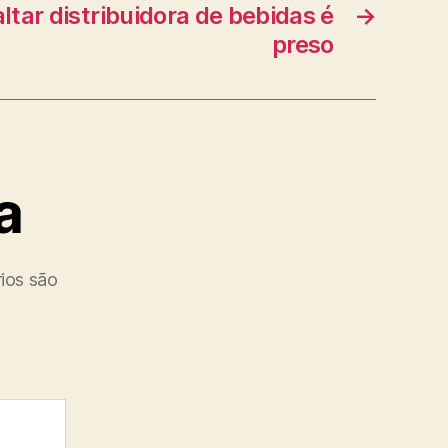
ltar distribuidora de bebidas é
→
preso
a
ios são