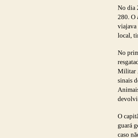
No dia 
280. O 
viajava
local, t
No prim
resgata
Militar
sinais 
Animais
devolvi
O capit
guará g
caso nã