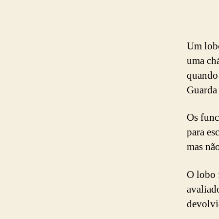
Um lobo
uma chá
quando 
Guarda 
Os func
para es
mas não
O lobo 
avaliad
devolvi