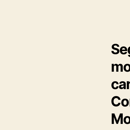
Seg
mot
ca
Co
Mo