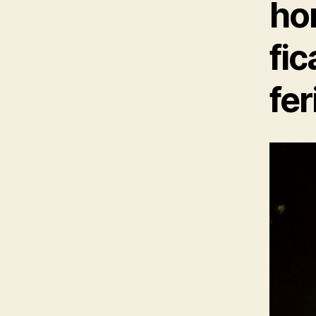
ho
fi
fer