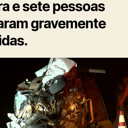
ra e sete pessoas
caram gravemente
idas.