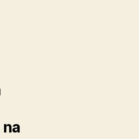
a
 na