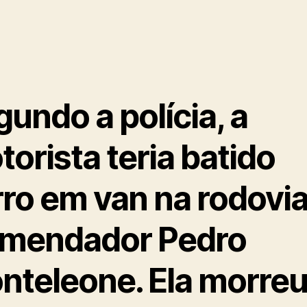
undo a polícia, a
orista teria batido
rro em van na rodovi
mendador Pedro
nteleone. Ela morreu