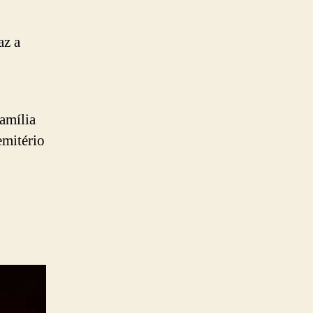
az a
amília
emitério