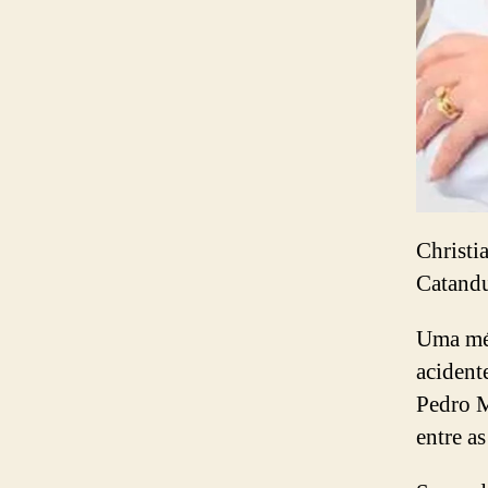
Christi
Catandu
Uma méd
acident
Pedro M
entre a