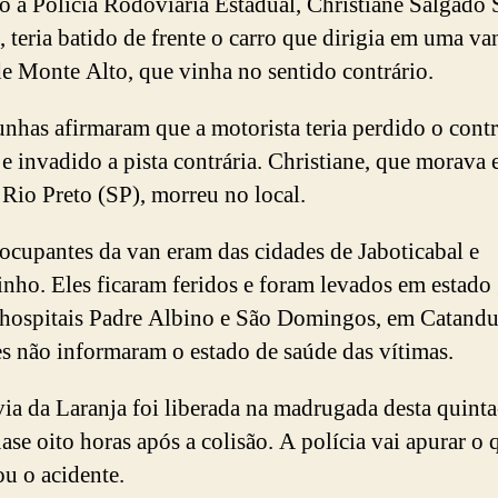
 a Polícia Rodoviária Estadual, Christiane Salgado S
, teria batido de frente o carro que dirigia em uma v
de Monte Alto, que vinha no sentido contrário.
nhas afirmaram que a motorista teria perdido o cont
 e invadido a pista contrária. Christiane, que morava
 Rio Preto (SP), morreu no local.
 ocupantes da van eram das cidades de Jaboticabal e
inho. Eles ficaram feridos e foram levados em estado
 hospitais Padre Albino e São Domingos, em Catandu
s não informaram o estado de saúde das vítimas.
ia da Laranja foi liberada na madrugada desta quinta
uase oito horas após a colisão. A polícia vai apurar o 
u o acidente.