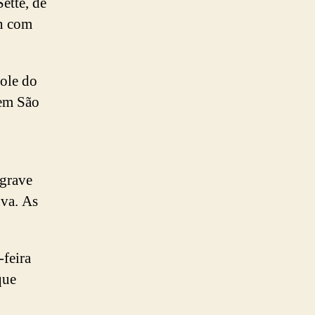
ette, de
an com
role do
 em São
 grave
va. As
-feira
que