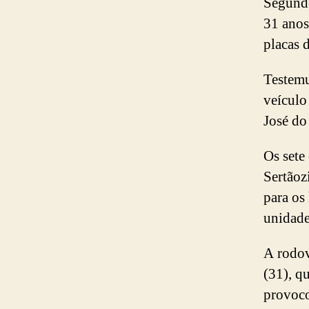
Segundo
31 anos
placas 
Testemu
veículo
José do
Os sete
Sertãoz
para os
unidade
A rodov
(31), q
provoco