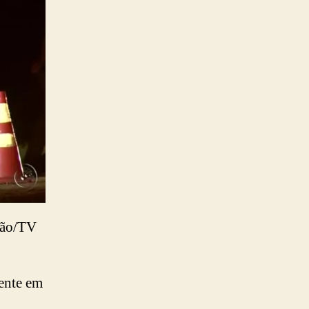
ção/TV