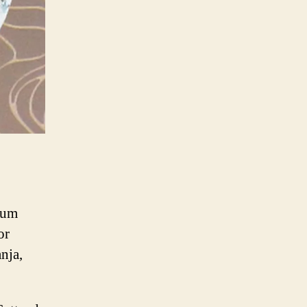
 um
or
nja,