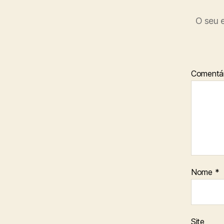
O seu e
Comentár
Nome
*
Site