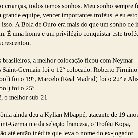
 crianças, todos temos sonhos. Meu sonho sempre fo
 grande equipe, vencer importantes troféus, e eu est
 isso. A Bola de Ouro era mais do que um sonho de i
m. É uma honra e um privilégio conquistar este troféu
 acrescentou.
s brasileiros, a melhor colocação ficou com Neymar –
s Saint-Germain foi o 12º colocado. Roberto Firmino
ool) foi o 19º, Marcelo (Real Madrid) foi o 22º e Ali
ool) foi o 25º.
, o melhor sub-21
ônia ainda deu a Kylian Mbappé, atacante de 19 ano
aint-Germain e da seleção francesa, o Troféu Kopa,
ão até então inédita que leva o nome do ex-jogador