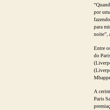
“Quando
por uma
fazendo
para mi
noite”,
Entre o
do Pari
(Liverp
(Liverp
Mbappé
A cerim
Paris S
premiaç