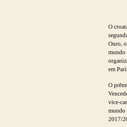
O croat
segunda
Ouro, o
mundo n
organiz
em Pari
O prêmi
Vencedo
vice-ca
mundo p
2017/2