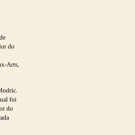
de
dor do
ux-Arts,
Modric.
al foi
or do
rada