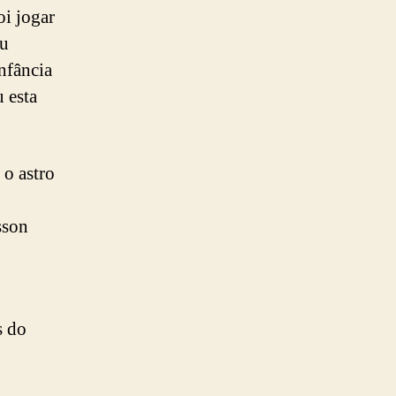
i jogar
ou
nfância
 esta
 o astro
sson
s do