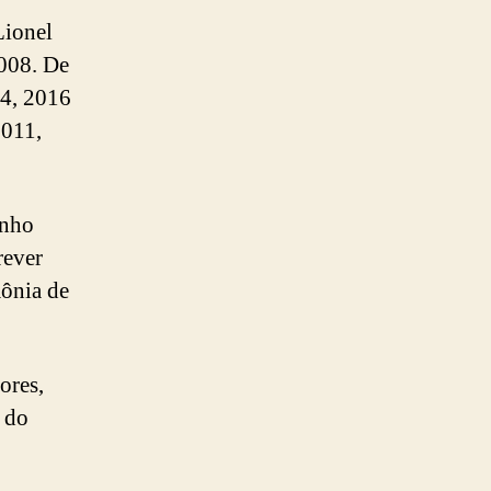
Lionel
008. De
14, 2016
2011,
enho
rever
ônia de
ores,
s do