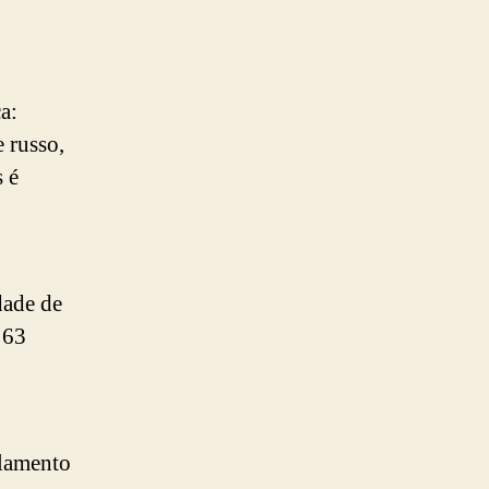
a:
 russo,
 é
dade de
 63
rlamento