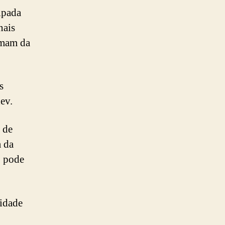
ipada
nais
imam da
s
ev.
 de
a da
o pode
lidade