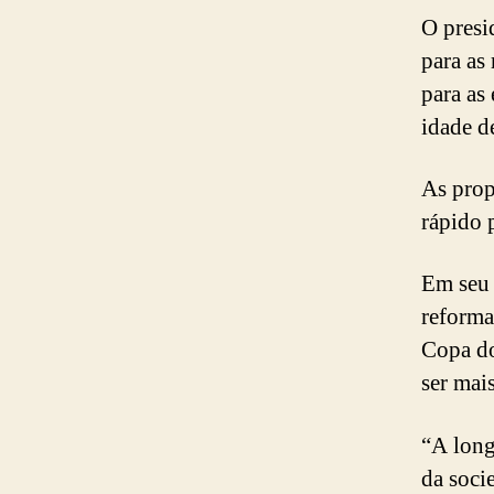
O presi
para as
para as
idade d
As prop
rápido 
Em seu 
reforma
Copa do
ser mai
“A long
da soci