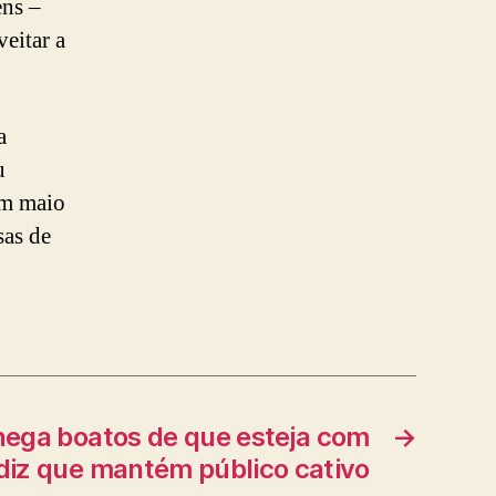
ens –
eitar a
a
u
em maio
sas de
nega boatos de que esteja com
→
diz que mantém público cativo