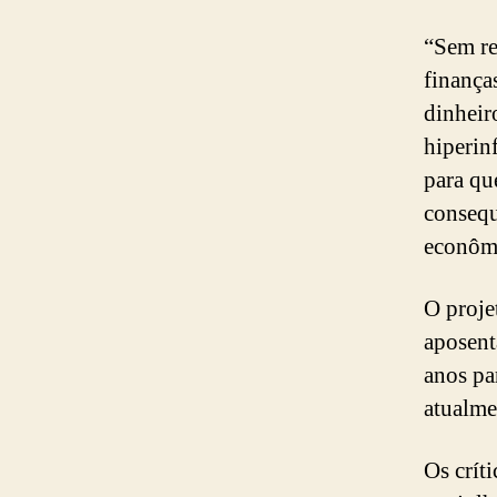
“Sem re
finança
dinheir
hiperin
para qu
consequ
econômi
O proje
aposent
anos pa
atualme
Os crít