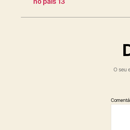
no país 13
O seu e
Comentár