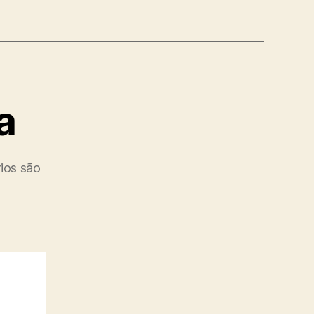
a
ios são