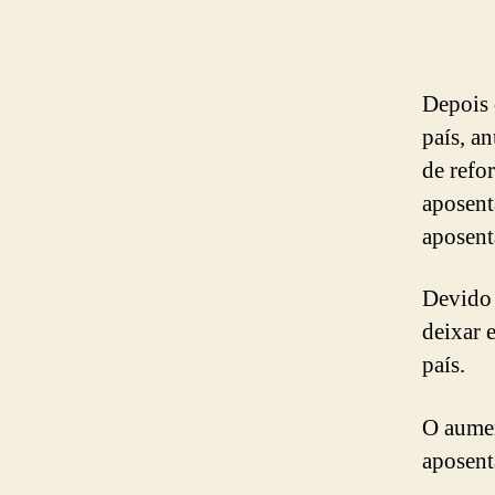
Depois 
país, a
de refo
aposent
aposent
Devido 
deixar 
país.
O aumen
aposent