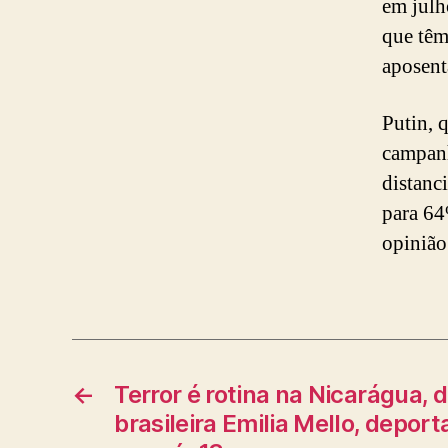
em julh
que têm
aposent
Putin, 
campanh
distanc
para 64
opiniã
←
Terror é rotina na Nicarágua, d
brasileira Emilia Mello, depor