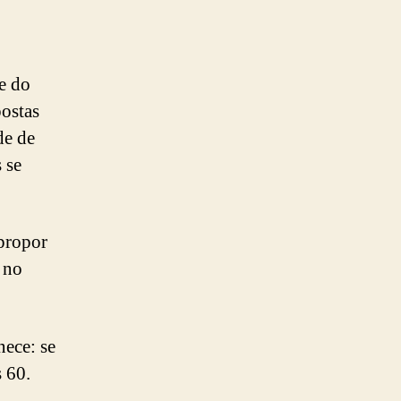
e do
postas
de de
 se
 propor
 no
ece: se
 60.