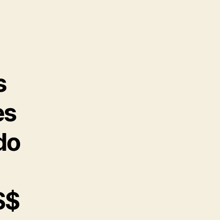
s
es
do
S$