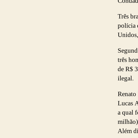
Condad
Três br
polícia
Unidos,
Segundo
três ho
de R$ 3
ilegal.
Renato 
Lucas A
a qual 
milhão)
Além di