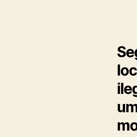
Se
loc
ile
um
mo