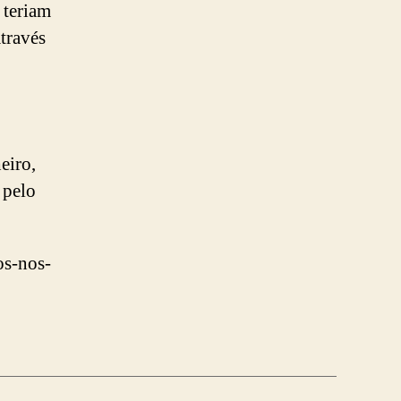
 teriam
través
eiro,
 pelo
os-nos-