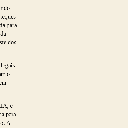
ando
heques
da para
 da
ste dos
ilegais
am o
 em
AIA, e
da para
ro. A