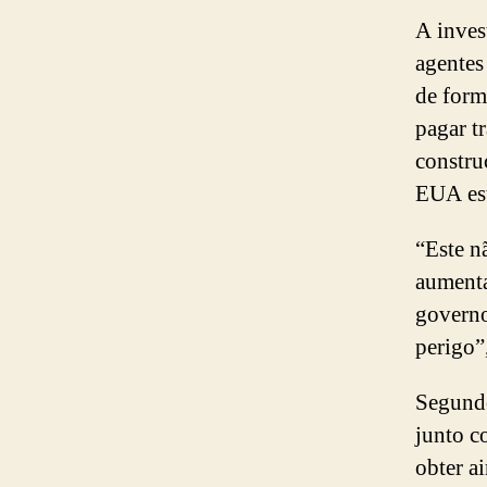
A inves
agentes
de form
pagar t
constru
EUA est
“Este n
aumenta
governo
perigo”
Segundo
junto c
obter a