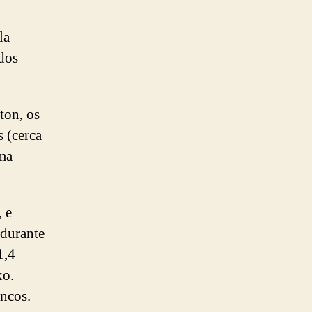
la
dos
ton, os
 (cerca
ma
 e
 durante
1,4
xo.
ancos.