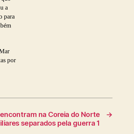
ou a
o para
ambém
 Mar
tas por
 encontram na Coreia do Norte
→
iliares separados pela guerra 1