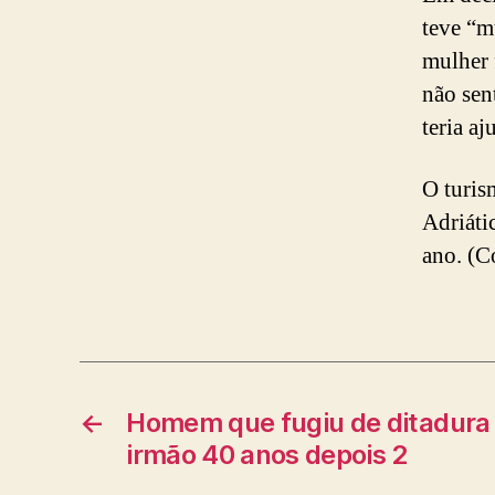
teve “m
mulher 
não sen
teria aj
O turis
Adriáti
ano. (C
←
Homem que fugiu de ditadura 
irmão 40 anos depois 2