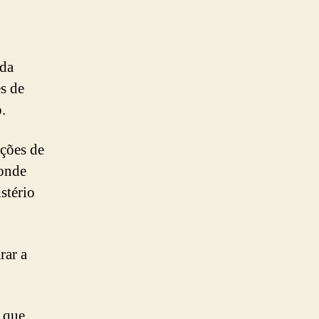
 da
s de
.
ções de
 onde
stério
rar a
u que