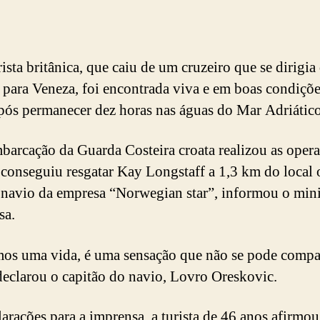
ista britânica, que caiu de um cruzeiro que se dirigia
 para Veneza, foi encontrada viva e em boas condiçõe
pós permanecer dez horas nas águas do Mar Adriático
arcação da Guarda Costeira croata realizou as opera
 conseguiu resgatar Kay Longstaff a 1,3 km do local
 navio da empresa “Norwegian star”, informou o mini
sa.
os uma vida, é uma sensação que não se pode compa
declarou o capitão do navio, Lovro Oreskovic.
arações para a imprensa, a turista de 46 anos afirmo