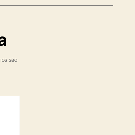
a
ios são