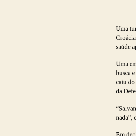
Uma tur
Croácia
saúde a
Uma emb
busca e
caiu do
da Defe
“Salvam
nada”, 
Em decl