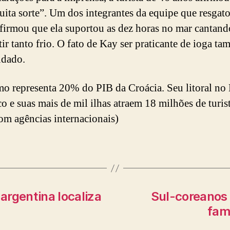
uita sorte”. Um dos integrantes da equipe que resgat
firmou que ela suportou as dez horas no mar cantand
tir tanto frio. O fato de Kay ser praticante de ioga t
udado.
mo representa 20% do PIB da Croácia. Seu litoral no
co e suas mais de mil ilhas atraem 18 milhões de turis
om agências internacionais)
argentina localiza
Sul-coreanos
fam