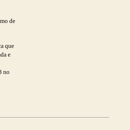
smo de
ca que
ada e
8 no