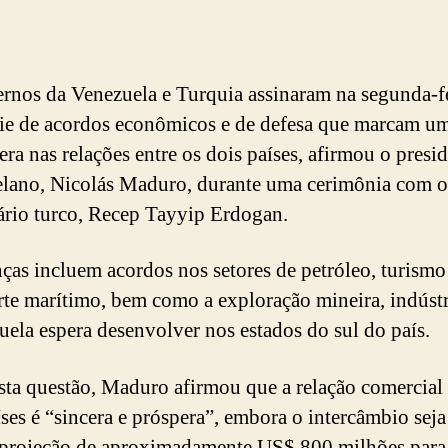
rnos da Venezuela e Turquia assinaram na segunda-f
ie de acordos econômicos e de defesa que marcam u
era nas relações entre os dois países, afirmou o presi
lano, Nicolás Maduro, durante uma cerimônia com o
rio turco, Recep Tayyip Erdogan.
nças incluem acordos nos setores de petróleo, turismo
rte marítimo, bem como a exploração mineira, indúst
uela espera desenvolver nos estados do sul do país.
sta questão, Maduro afirmou que a relação comercial 
íses é “sincera e próspera”, embora o intercâmbio seja
 projeção de aproximadamente US$ 800 milhões para 