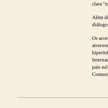
clara “
Além di
diálogo”
Os acor
atraves
hiperin
Interna
país su
Comuni