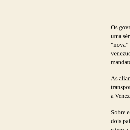
Os gove
uma sér
“nova” 
venezue
mandatá
As alia
transpo
a Venez
Sobre e
dois pa
e tem a