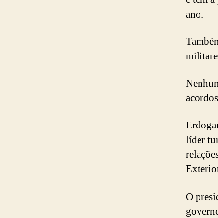
ano.
Também 
militare
Nenhum 
acordos
Erdogan
líder t
relaçõe
Exterio
O presi
governo