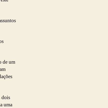
assuntos
os
do de um
ram
lações
 dois
ta uma