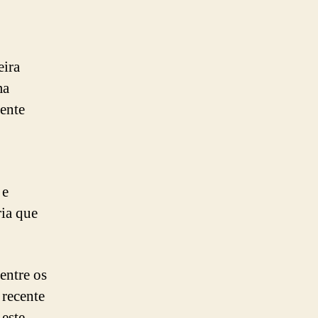
eira
ma
dente
 e
ria que
entre os
 recente
este