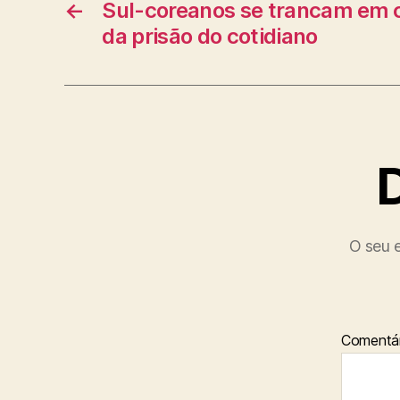
←
Sul-coreanos se trancam em c
da prisão do cotidiano
O seu e
Comentár