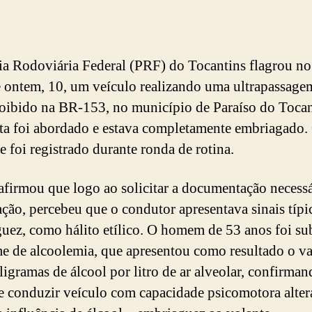
ia Rodoviária Federal (PRF) do Tocantins flagrou no
e ontem, 10, um veículo realizando uma ultrapassag
roibido na BR-153, no município de Paraíso do Tocan
ta foi abordado e estava completamente embriagado.
e foi registrado durante ronda de rotina.
firmou que logo ao solicitar a documentação necessá
zação, percebeu que o condutor apresentava sinais típi
uez, como hálito etílico. O homem de 53 anos foi s
e de alcoolemia, que apresentou como resultado o va
ligramas de álcool por litro de ar alveolar, confirman
e conduzir veículo com capacidade psicomotora alte