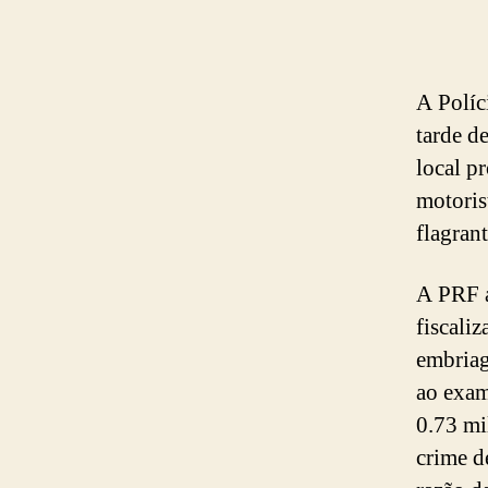
A Políc
tarde d
local p
motoris
flagrant
A PRF a
fiscali
embriag
ao exam
0.73 mi
crime d