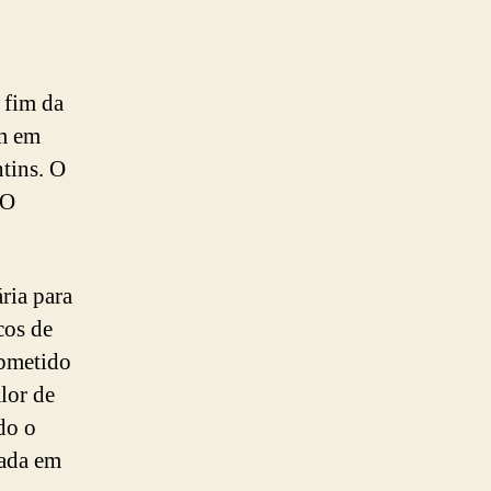
 fim da
em em
tins. O
 O
ria para
cos de
ubmetido
lor de
do o
rada em