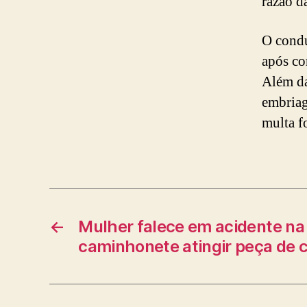
razão d
O condu
após co
Além da
embriag
multa f
←
Mulher falece em acidente n
caminhonete atingir peça de c