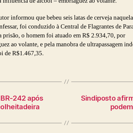
a influência de álcool – embriaguez ao volante.
tor informou que bebeu seis latas de cerveja naquela 
nfessar, foi conduzido à Central de Flagrantes de Para
 prisão, o homem foi atuado em R$ 2.934,70, por
uez ao volante, e pela manobra de ultrapassagem ind
oi de R$1.467,35.
a BR-242 após
Sindiposto afir
olheitadeira
podem 