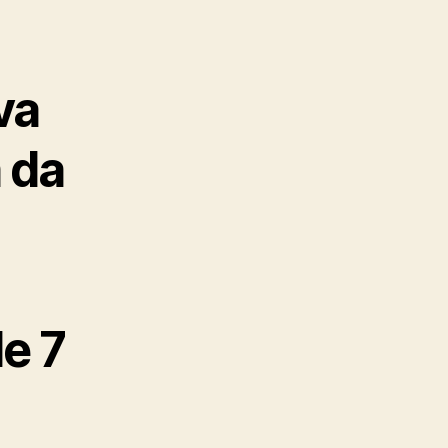
va
 da
e 7