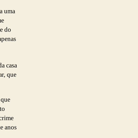
ra uma
me
te do
apenas
da casa
ar, que
 que
to
 crime
te anos