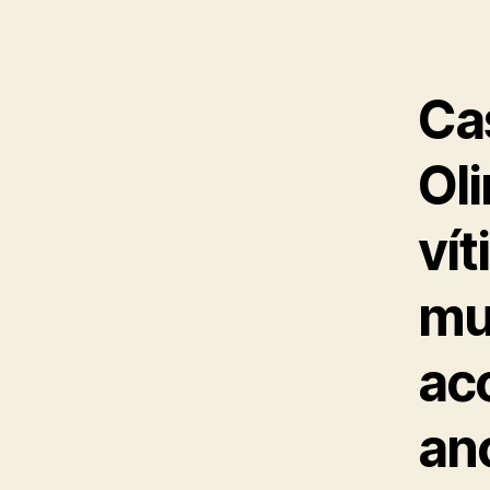
Ca
Oli
ví
mu
ac
an