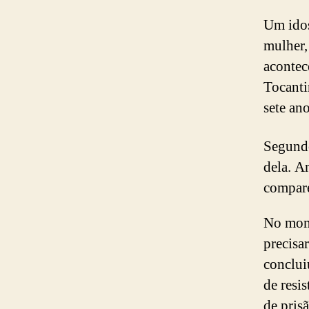
Um idos
mulher,
acontec
Tocanti
sete an
Segundo
dela. A
compare
No mome
precisa
conclui
de resi
de prisã