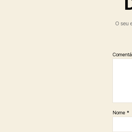
O seu e
Comentár
Nome
*