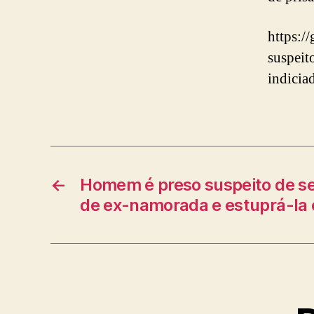
https:/
suspeit
indicia
←
Homem é preso suspeito de s
de ex-namorada e estuprá-la