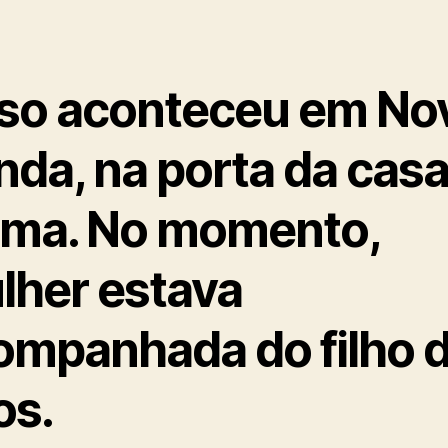
so aconteceu em No
nda, na porta da casa
tima. No momento,
lher estava
ompanhada do filho d
os.