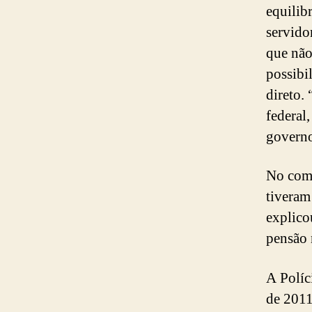
equilib
servido
que não
possibi
direto.
federal,
governo
No come
tiveram
explico
pensão 
A Políc
de 2011