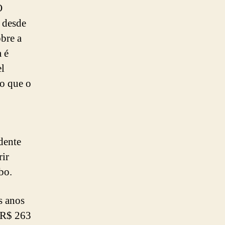
O
a desde
bre a
 é
el
 o que o
dente
ir
bo.
s anos
 R$ 263