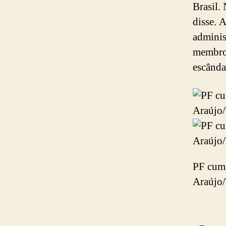
Brasil.
disse. 
adminis
membros
escânda
PF cump
Araújo