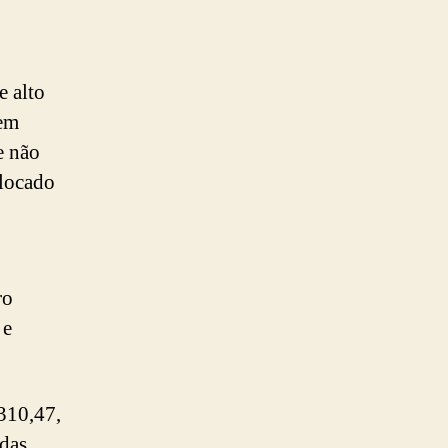
e alto
 em
e não
olocado
ro
 e
310,47,
das