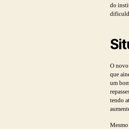
do insti
dificul
Sit
O novo 
que ain
um bom 
repasse
tendo a
aumento
Mesmo c