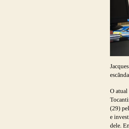
Jacques
escânda
O atual
Tocanti
(29) pe
e inves
dele. E