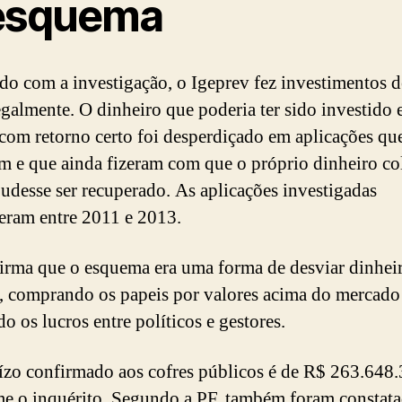
esquema
do com a investigação, o Igeprev fez investimentos d
legalmente. O dinheiro que poderia ter sido investido
com retorno certo foi desperdiçado em aplicações qu
m e que ainda fizeram com que o próprio dinheiro c
pudesse ser recuperado. As aplicações investigadas
eram entre 2011 e 2013.
irma que o esquema era uma forma de desviar dinhei
, comprando os papeis por valores acima do mercado
o os lucros entre políticos e gestores.
ízo confirmado aos cofres públicos é de R$ 263.648.
e o inquérito. Segundo a PF, também foram constata