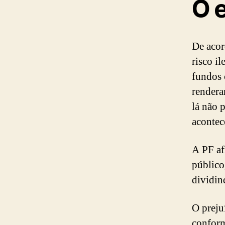
O 
De acor
risco i
fundos 
rendera
lá não 
acontec
A PF af
público
dividind
O preju
conform