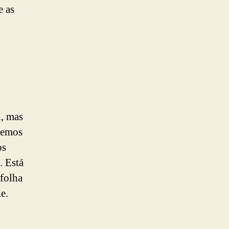
e as
l, mas
temos
os
. Está
 folha
e.