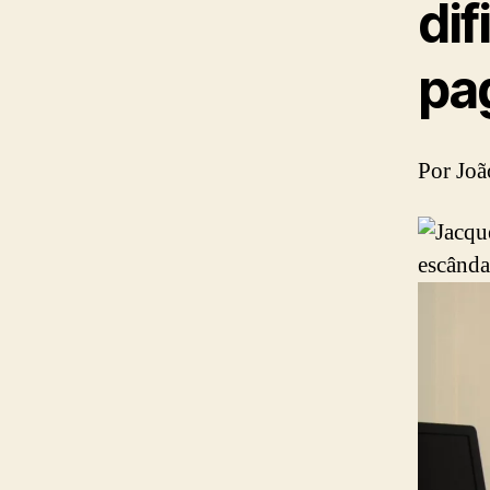
di
pa
Por Joã