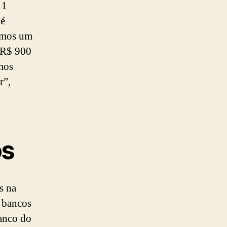
 1
 é
temos um
 R$ 900
mos
r”,
os
s na
e bancos
anco do