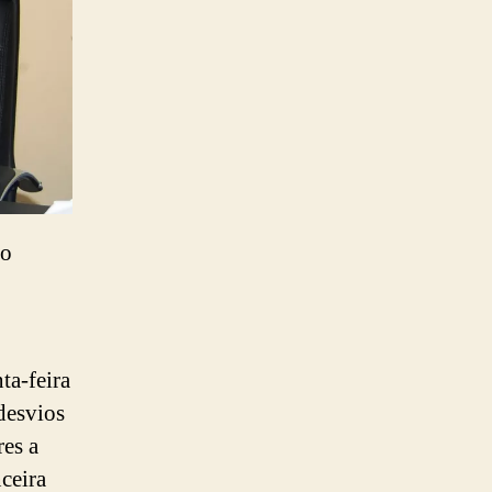
 o
ta-feira
desvios
res a
nceira