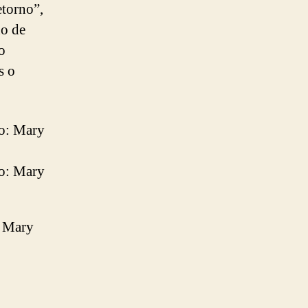
etorno”,
ho de
o
s o
: Mary