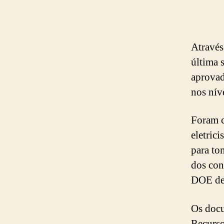
Através
última 
aprovad
nos nív
Foram c
eletric
para to
dos con
DOE de 
Os docu
Recurso