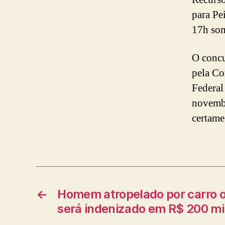
para Pe
17h som
O concu
pela Co
Federal
novembr
certame
←
Homem atropelado por carro of
será indenizado em R$ 200 mi