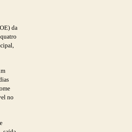
DOE) da
 quatro
cipal,
 um
dias
 nome
vel no
e
 saída