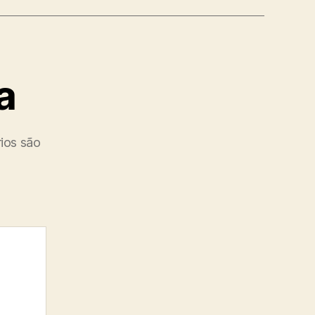
a
ios são