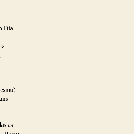
o Dia
da
,
Sesmu)
guns
.
as as
s, Posto