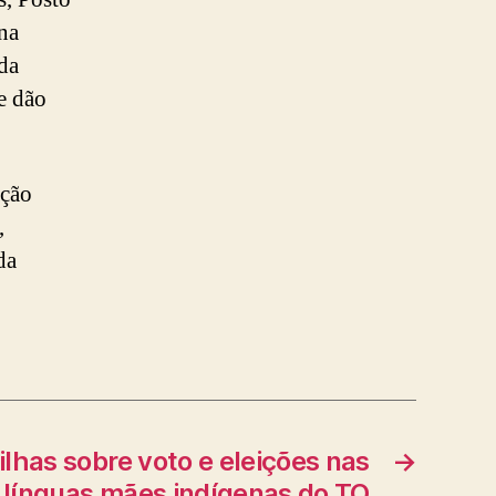
na
da
e dão
ação
,
da
ilhas sobre voto e eleições nas
→
 línguas mães indígenas do TO