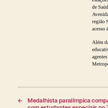
de Saúd
Avenida
região 
acesso 
Além da
educati
agentes
Metropo
←
Medalhista paralímpica compa
com estudantes especiais no