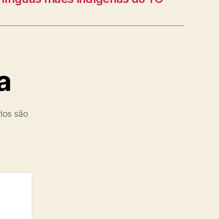
a
ios são