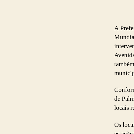
A Prefe
Mundial
interve
Avenida 
também 
municíp
Conform
de Palm
locais 
Os loca
estaçõe