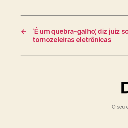
←
‘É um quebra-galho’, diz juiz s
tornozeleiras eletrônicas
O seu e