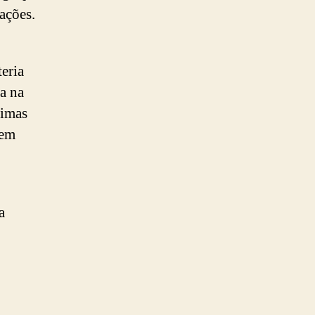
ações.
eria
da na
timas
rem
a