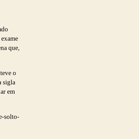
sado
r exame
ena que,
teve o
 sigla
uar em
e-solto-