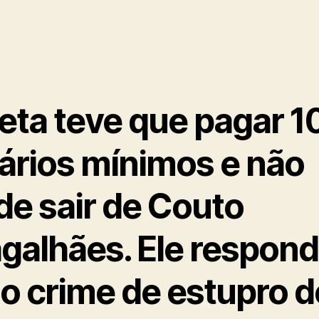
eta teve que pagar 1
lários mínimos e não
de sair de Couto
galhães. Ele respon
lo crime de estupro d