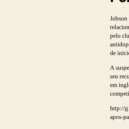
Jobson 
relacio
pelo cl
antidop
de iníc
A suspe
seu rec
em ingl
competi
http://
apos-pa