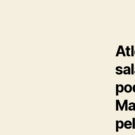
Atl
sa
po
Ma
pe