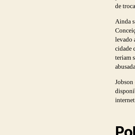
de troc
Ainda s
Conceiç
levado 
cidade 
teriam 
abusada
Jobson 
disponi
interne
Po