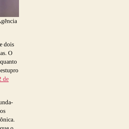
Agência
e dois
as. O
quanto
 estupro
2 de
gunda-
ios
ônica.
rque o