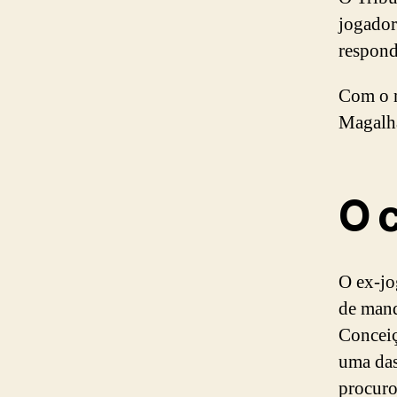
jogador
respond
Com o m
Magalhã
O 
O ex-jo
de mand
Conceiç
uma das
procuro