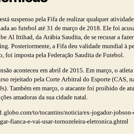
está suspenso pela Fifa de realizar qualquer atividade
nada ao futebol até 31 de março de 2018. Ele foi acu
ube Al Ittihad, da Arábia Saudita, de se recusar a faze
ing. Posteriormente, a Fifa deu validade mundial à p
io, foi imposta pela Federação Saudita de Futebol.
nsão aconteceu em abril de 2015. Em março, o atleta 
urso rejeitado pela Corte Arbitral do Esporte (CAS, na
ês). Também em março, o atacante foi proibido de at
ções amadoras da sua cidade natal.
g1.globo.com/to/tocantins/noticia/ex-jogador-jobson-
gar-fianca-e-vai-usar-tornozeleira-eletronica.ghtml