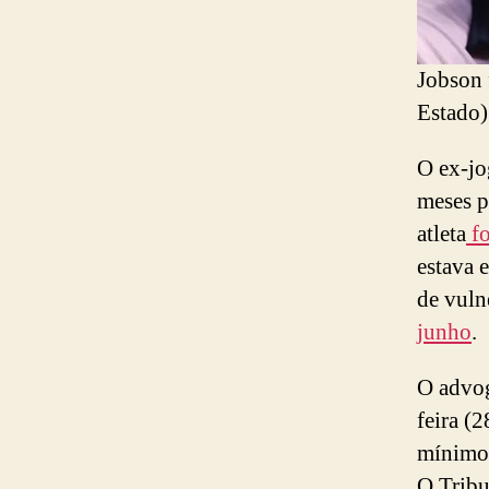
Jobson 
Estado)
O ex-jo
meses p
atleta
fo
estava 
de vuln
junho
.
O advog
feira (2
mínimos
O Tribu