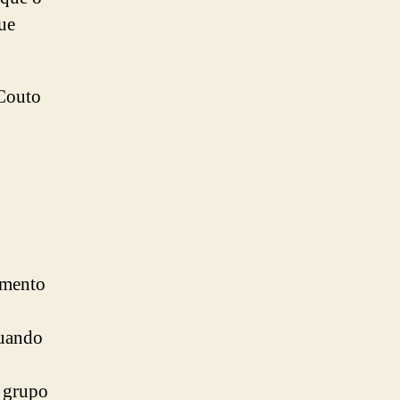
ue
 Couto
imento
quando
m grupo