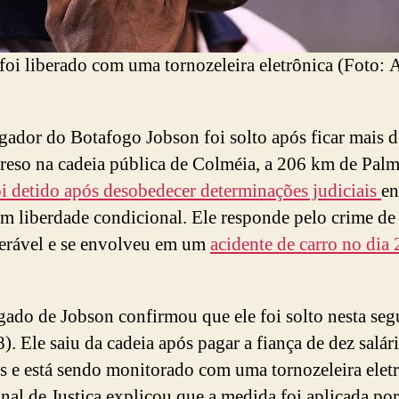
foi liberado com uma tornozeleira eletrônica (Foto: 
gador do Botafogo Jobson foi solto após ficar mais d
reso na cadeia pública de Colméia, a 206 km de Palm
i detido após desobedecer determinações judiciais
en
em liberdade condicional. Ele responde pelo crime de
erável e se envolveu em um
acidente de carro no dia 
ado de Jobson confirmou que ele foi solto nesta se
8). Ele saiu da cadeia após pagar a fiança de dez salár
 e está sendo monitorado com uma tornozeleira eletr
nal de Justiça explicou que a medida foi aplicada po