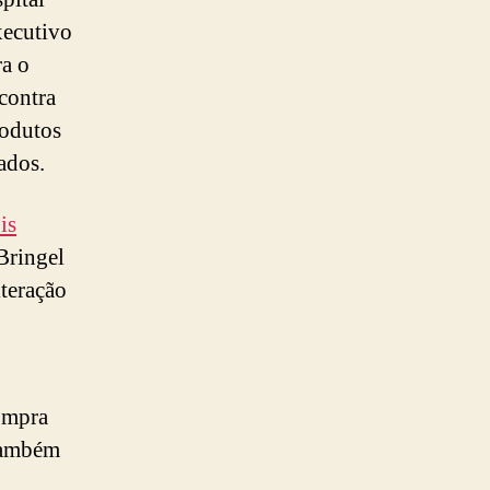
xecutivo
ra o
contra
rodutos
ados.
is
Bringel
teração
ompra
 também