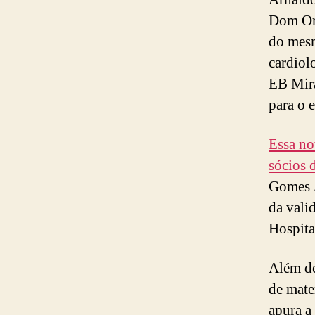
Dom Ori
do mesm
cardiol
EB Mira
para o 
Essa no
sócios 
Gomes J
da vali
Hospita
Além de
de mate
apura a