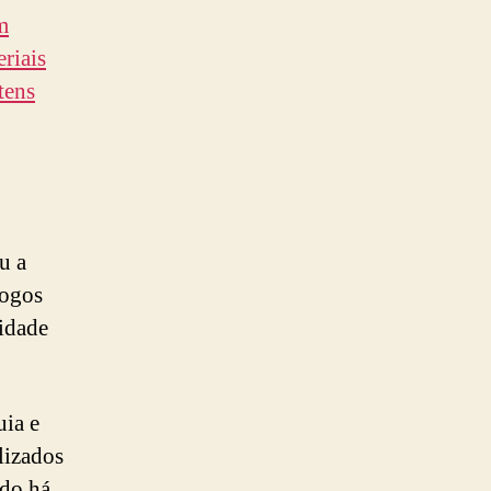
m
eriais
tens
u a
logos
idade
uia e
lizados
ndo há