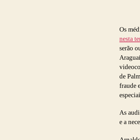
Os médi
nesta t
serão o
Araguaí
videoco
de Palm
fraude 
especiai
As audi
e a nec
Arnaldo