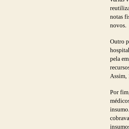
reutili
notas f
novos.
Outro p
hospita
pela em
recurso
Assim,
Por fim
médicos
insumo.
cobrava
insumos