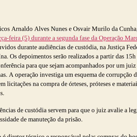
cos Arnaldo Alves Nunes e Osvair Murilo da Cunha
erça-feira (5) durante a segunda fase da Operação Ma
uvidos durante audiências de custódia, na Justiça Fed
na. Os depoimentos serão realizados a partir das 15h
nferência para que sejam acompanhados por um juiz 
as. A operação investiga um esquema de corrupção d
em licitações na compra de órteses, próteses e materia
s.
ências de custódia servem para que o juiz avalie a le
essidade de manuteção da prisão.
 é diretor técnico e responsável pelas compras do hos