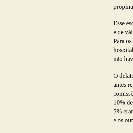
propina
Esse es
e de vá
Para os 
hospita
não hav
O delat
antes r
comissõ
10% dev
5% eram
e os ou