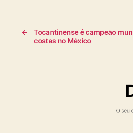
←
Tocantinense é campeão mun
costas no México
O seu e