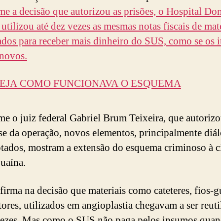
e a decisão que autorizou as prisões, o Hospital Do
 utilizou até dez vezes as mesmas notas fiscais de mat
zados para receber mais dinheiro do SUS, como se os i
novos.
EJA COMO FUNCIONAVA O ESQUEMA
e o juiz federal Gabriel Brum Teixeira, que autorizo
se da operação, novos elementos, principalmente diá
ptados, mostram a extensão do esquema criminoso à c
uaína.
afirma na decisão que materiais como cateteres, fios-g
tores, utilizados em angioplastia chegavam a ser reuti
vezes. Mas como o SUS não paga pelos insumos qua