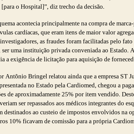
 [para o Hospital]”, diz trecho da decisão.
quema acontecia principalmente na compra de marca-
lvulas cardíacas, que eram itens de maior valor agreg
investigadores, as fraudes foram facilitadas pelo fato
l ser uma instituição privada conveniada ao Estado. 
ia a exigência de licitação para aquisição de forneced
or Antônio Bringel relatou ainda que a empresa ST J
epresentada no Estado pela Cardiomed, chegou a paga
es de aproximadamente 25% por item vendido. Dest
eriam ser repassados aos médicos integrantes do es
 destinados ao custeio de impostos envolvidos na o
tros 10% ficavam de comissão para a própria Cardio