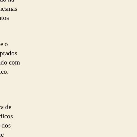
 mesmas
utos
e o
mprados
eado com
ico.
ca de
dicos
 dos
de