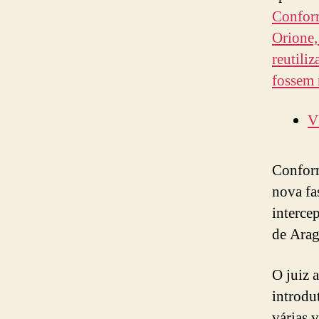
Conform
Orione,
reutili
fossem 
V
Conform
nova fa
interce
de Arag
O juiz 
introdu
várias 