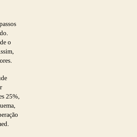
passos
ado.
 de o
Assim,
ores.
ude
r
es 25%,
quema,
peração
med.