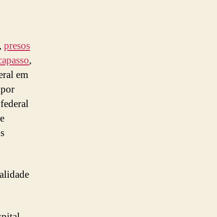
,
presos
rcapasso
,
eral em
 por
federal
e
is
galidade
pital