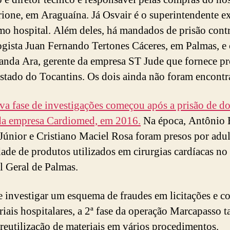
one, em Araguaína. Já Osvair é o superintendente e
o hospital. Além deles, há mandados de prisão cont
ogista Juan Fernando Tertones Cáceres, em Palmas, e 
nda Ara, gerente da empresa ST Jude que fornece p
estado do Tocantins. Os dois ainda não foram encontr
va fase de investigações começou após a prisão de do
da empresa Cardiomed, em 2016.
Na época, Antônio 
únior e Cristiano Maciel Rosa foram presos por adul
dade de produtos utilizados em cirurgias cardíacas no
l Geral de Palmas.
 investigar um esquema de fraudes em licitações e c
riais hospitalares, a 2ª fase da operação Marcapasso
 reutilização de materiais em vários procedimentos.