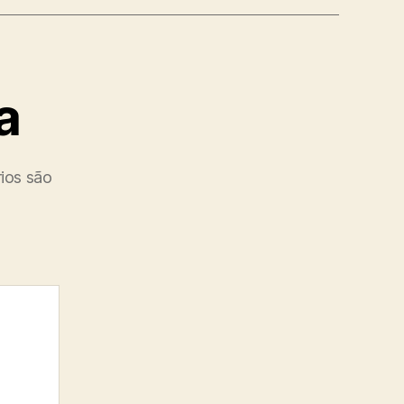
a
ios são