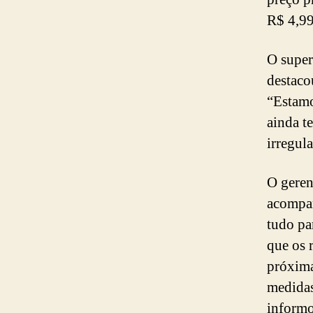
R$ 4,99
O super
destaco
“Estamo
ainda t
irregul
O geren
acompan
tudo pa
que os 
próxima
medidas
inform