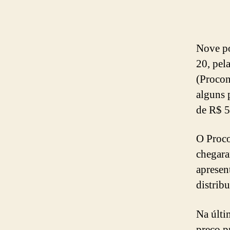
Nove po
20, pel
(Procon
alguns 
de R$ 5
O Proco
chegara
apresen
distribu
Na últi
preço p