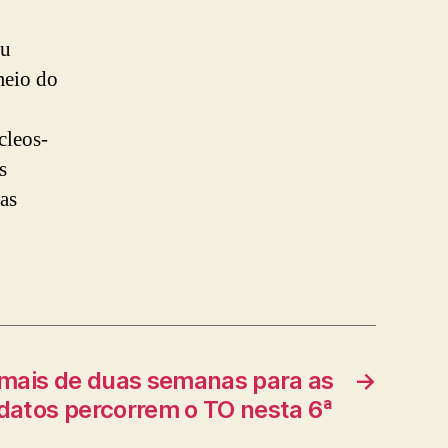
eu
meio do
cleos-
s
as
mais de duas semanas para as
→
idatos percorrem o TO nesta 6ª