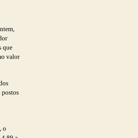
ontem,
dor
s que
ao valor
ados
s postos
, o
 4,89 a