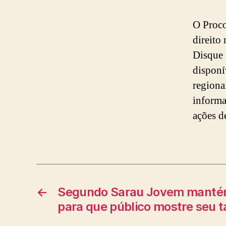
O Proco
direito
Disque 
disponí
regiona
informa
ações de
←
Segundo Sarau Jovem mantém
para que público mostre seu t