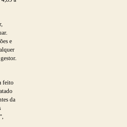
,
uar.
ões e
alquer
gestor.
 feito
tatado
ntes da
s
”,