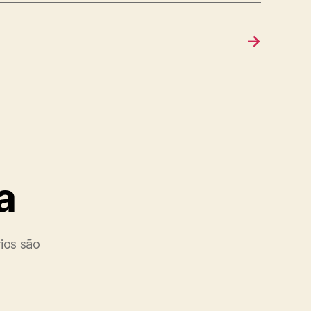
→
a
ios são