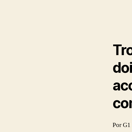
Tro
do
ac
co
Por G1