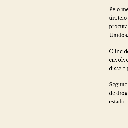
Pelo me
tirotei
procura
Unidos
O incid
envolve
disse o
Segundo
de droga
estado.