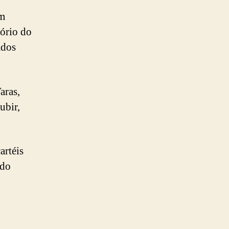
um
tório do
ados
aras,
ubir,
artéis
 do