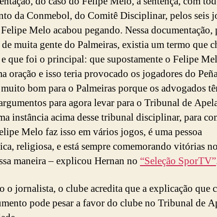
ntação, do caso do Felipe Melo, a sentença, com tod
to da Conmebol, do Comitê Disciplinar, pelos seis 
 Felipe Melo acabou pegando. Nessa documentação, 
 de muita gente do Palmeiras, existia um termo que 
 e que foi o principal: que supostamente o Felipe Mel
ma oração e isso teria provocado os jogadores do Peña
i muito bom para o Palmeiras porque os advogados t
argumentos para agora levar para o Tribunal de Apel
ma instância acima desse tribunal disciplinar, para c
elipe Melo faz isso em vários jogos, é uma pessoa
ica, religiosa, e está sempre comemorando vitórias n
ssa maneira – explicou Hernan no
“Seleção SporTV”
 o jornalista, o clube acredita que a explicação que 
mento pode pesar a favor do clube no Tribunal de A