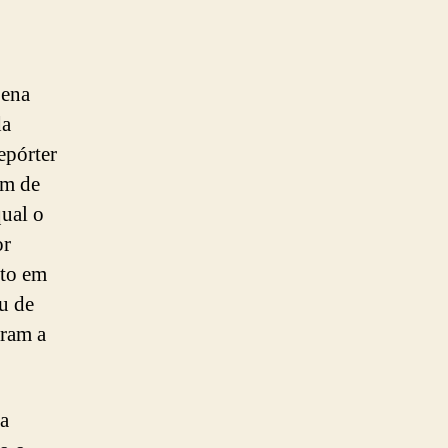
pena
da
epórter
em de
ual o
or
nto em
u de
aram a
 a