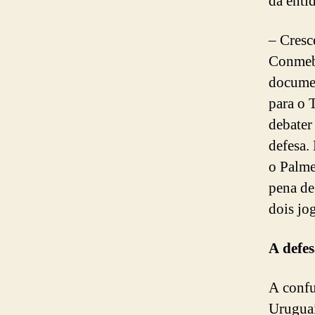
da enti
– Cresc
Conmebo
documen
para o 
debater
defesa.
o Palme
pena de
dois jo
A defe
A confu
Uruguai