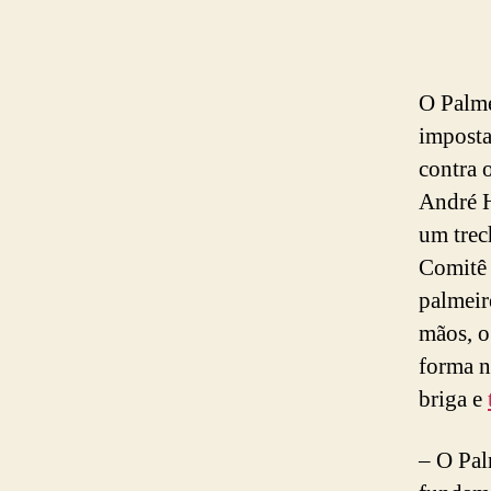
O Palme
imposta
contra 
André H
um trec
Comitê 
palmeir
mãos, o
forma n
briga e
– O Pal