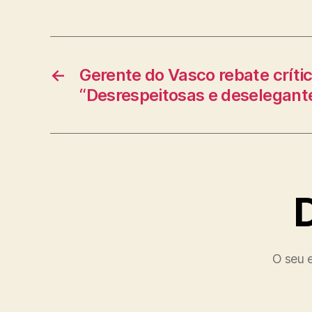
←
Gerente do Vasco rebate críti
“Desrespeitosas e deselegant
O seu e