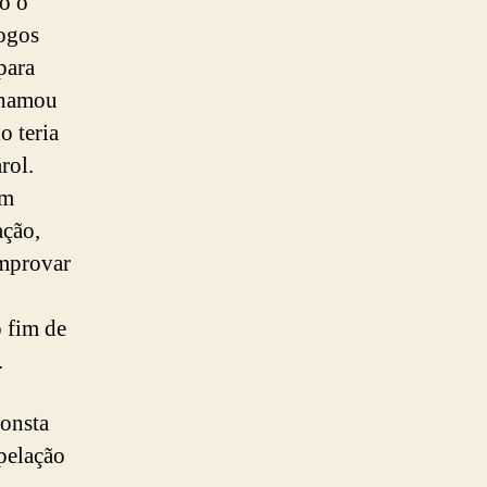
o o
jogos
para
chamou
o teria
rol.
êm
ação,
omprovar
o fim de
.
consta
pelação