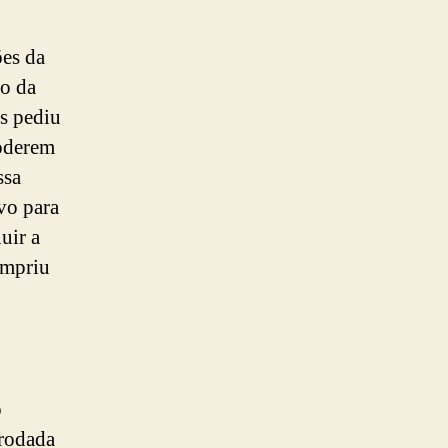
ões da
to da
s pediu
poderem
ssa
vo para
uir a
cumpriu
o
 rodada