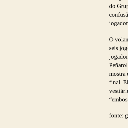
do Grup
confusã
jogador
O volan
seis jo
jogador
Peñarol
mostra 
final. 
vestiári
“embos
fonte: 