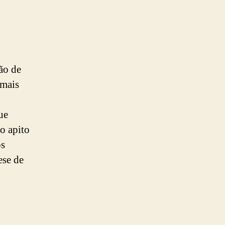
ão de
emais
ue
o apito
os
ese de