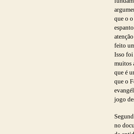
fundame
argumen
que o o
espanto
atenção
feito u
Isso fo
muitos 
que é u
que o F
evangél
jogo de
Segundo
no docu