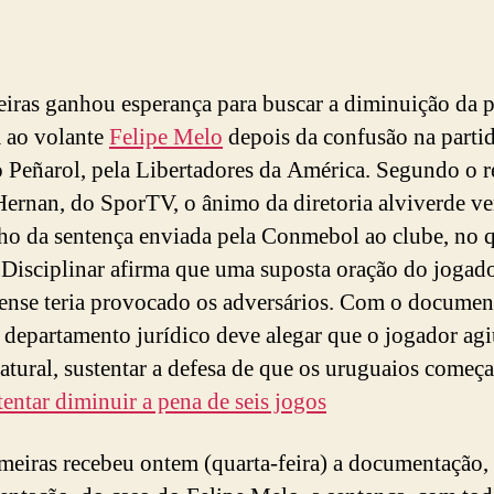
iras ganhou esperança para buscar a diminuição da 
 ao volante
Felipe Melo
depois da confusão na parti
o Peñarol, pela Libertadores da América. Segundo o r
ernan, do SporTV, o ânimo da diretoria alviverde v
ho da sentença enviada pela Conmebol ao clube, no q
Disciplinar afirma que uma suposta oração do jogad
ense teria provocado os adversários. Com o docume
 departamento jurídico deve alegar que o jogador agi
atural, sustentar a defesa de que os uruguaios começ
tentar diminuir a pena de seis jogos
meiras recebeu ontem (quarta-feira) a documentação,