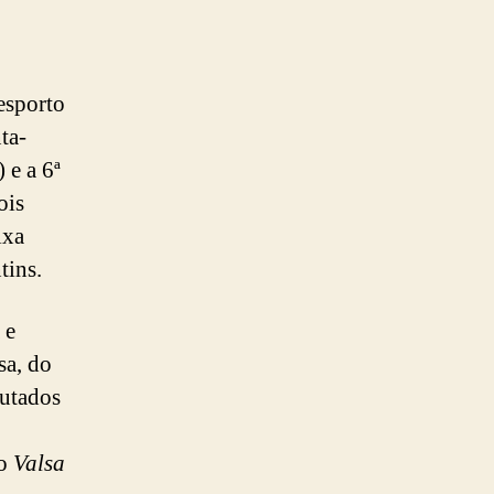
esporto
ta-
 e a 6ª
ois
ixa
tins.
 e
sa, do
putados
lo
Valsa