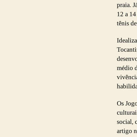
praia. 
12 a 14
tênis d
Idealiz
Tocanti
desenvo
médio d
vivênci
habilida
Os Jogo
cultura
social,
artigo 