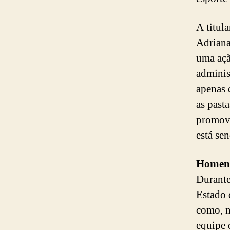
A titul
Adriana
uma açã
adminis
apenas 
as pasta
promove
está se
Homen
Durante
Estado 
como, n
equipe 