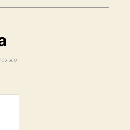
a
ios são