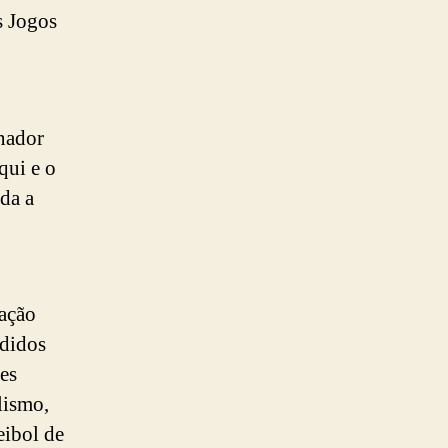
s Jogos
nador
qui e o
da a
pação
ididos
es
clismo,
eibol de