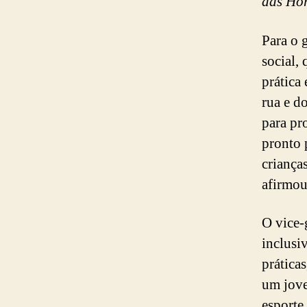
das Ho
Para o 
social,
prática 
rua e d
para pr
pronto 
criança
afirmou
O vice-
inclusi
prática
um jove
esporte 