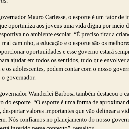
ras
.
governador Mauro Carlesse, o esporte é um fator de i
 que oportuniza aos jovens uma vida digna por meio 
esportiva no ambiente escolar. “É preciso tirar a crian
o mal caminho, a educação e o esporte são os melhore
oporcionar oportunidades e esse governo estará semp
para ajudar em todos os sentidos, tudo que envolver 
s e os adolescentes, podem contar com o nosso gover
 o governador.
governador Wanderlei Barbosa também destacou o ca
vo do esporte. “O esporte é uma forma de aproximar 
s, despertar valores importantes que vão delinear a vi
m. Nós confiamos no planejamento do nosso govern
está inserido nesse contexto”, ressaltou.