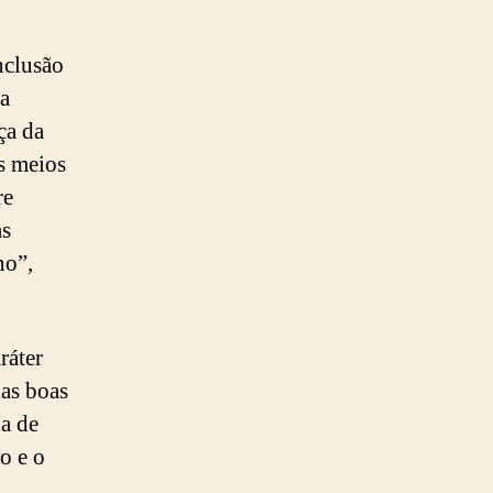
nclusão
da
ça da
s meios
re
as
no”,
ráter
das boas
da de
o e o