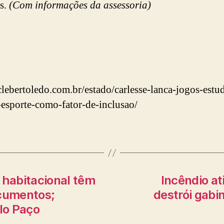
s.
(Com informações da assessoria)
/clebertoledo.com.br/estado/carlesse-lanca-jogos-estud
-esporte-como-fator-de-inclusao/
 habitacional têm
Incêndio at
ocumentos;
destrói gabi
elo Paço