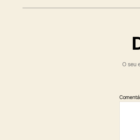
O seu e
Comentár