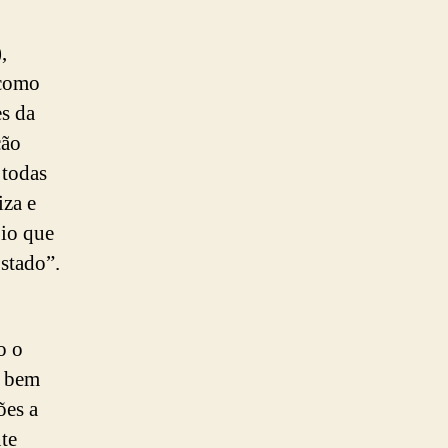
,
 como
s da
ção
 todas
iza e
pio que
Estado”.
o o
, bem
ões a
te