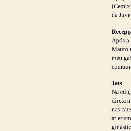
(Cemix)
da Juve
Recepç
Após a 
Mauro C
meu gab
comunid
Jets
Na ediç
direta n
nas cat
atletism
ginásti