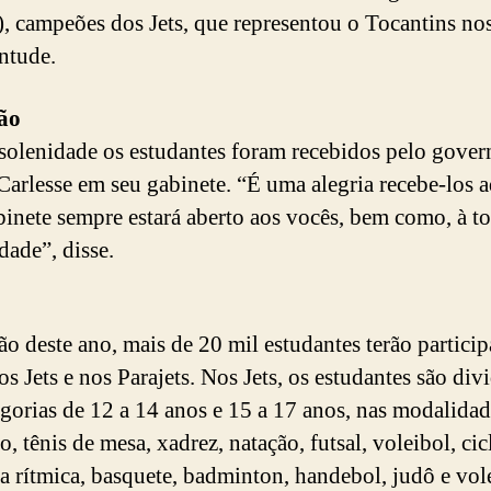
, campeões dos Jets, que representou o Tocantins no
ntude.
ão
solenidade os estudantes foram recebidos pelo gover
arlesse em seu gabinete. “É uma alegria recebe-los a
inete sempre estará aberto aos vocês, bem como, à to
ade”, disse.
ão deste ano, mais de 20 mil estudantes terão partici
os Jets e nos Parajets. Nos Jets, os estudantes são div
egorias de 12 a 14 anos e 15 a 17 anos, nas modalidad
o, tênis de mesa, xadrez, natação, futsal, voleibol, ci
ca rítmica, basquete, badminton, handebol, judô e vol