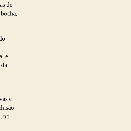
ias de
, bocha,
 do
al e
 da
vas e
clusão
, no