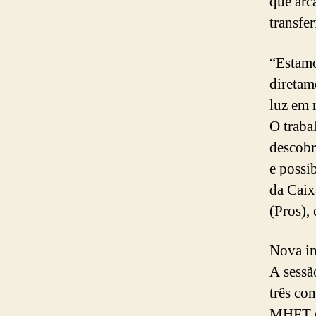
que arc
transfe
“Estamo
diretam
luz em 
O traba
descobr
e possi
da Caix
(Pros),
Nova in
A sessã
três co
MHFT e 