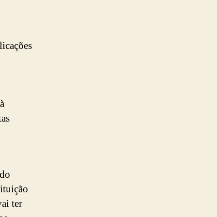
licações
 à
tas
ido
ituição
ai ter