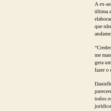
A ex-as
última 
elabora
que não
andamen
“Creden
me mani
gera um
fazer o
Daniell
parecer
todos o
jurídic