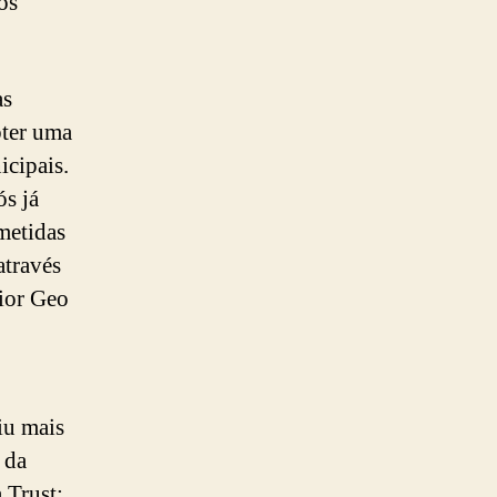
os
as
bter uma
icipais.
ós já
metidas
através
ior Geo
iu mais
 da
 Trust;