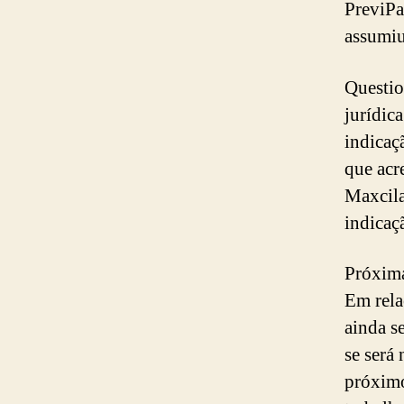
PreviPa
assumiu
Questio
jurídic
indicaç
que acr
Maxcila
indicaç
Próxima
Em rela
ainda s
se será
próximo