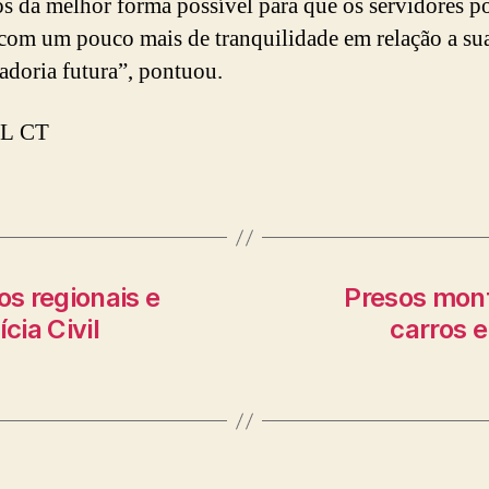
os da melhor forma possível para que os servidores 
com um pouco mais de tranquilidade em relação a su
adoria futura”, pontuou.
L CT
s regionais e
Presos mont
cia Civil
carros 