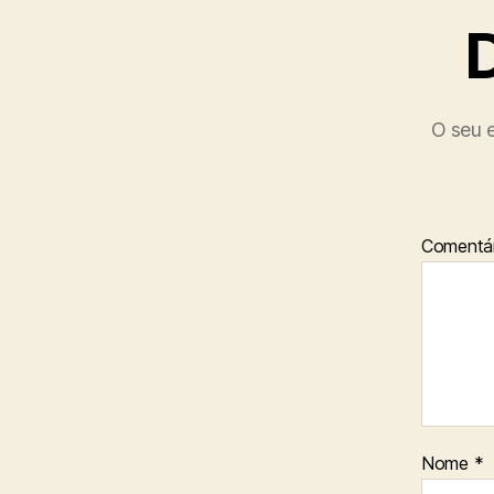
O seu e
Comentár
Nome
*