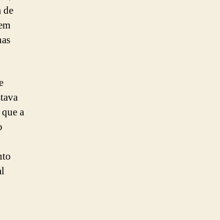
m de
 em
nas
e
stava
 que a
o
nto
al