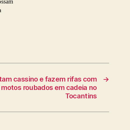
possam
a
am cassino e fazem rifas com
→
e motos roubados em cadeia no
Tocantins