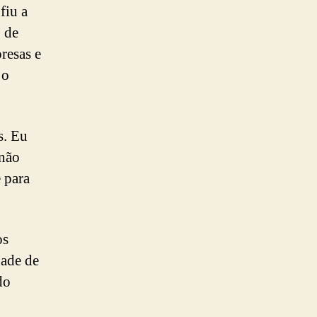
fiu a
o de
resas e
 o
s. Eu
 não
 para
os
dade de
do