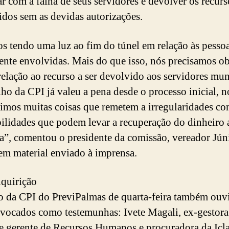
ar com a falha de seus servidores e devolver os recurs
ridos sem as devidas autorizações.
s tendo uma luz ao fim do túnel em relação às pesso
ente envolvidas. Mais do que isso, nós precisamos o
relação ao recurso a ser devolvido aos servidores mun
lho da CPI já valeu a pena desde o processo inicial, n
imos muitas coisas que remetem a irregularidades co
bilidades que podem levar a recuperação do dinheiro 
a”, comentou o presidente da comissão, vereador Jún
 em material enviado à imprensa.
quirição
o da CPI do PreviPalmas de quarta-feira também ouv
nvocados como testemunhas: Ivete Magali, ex-gestora
gerente de Recursos Humanos e procuradora da Icla