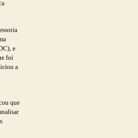
ca
essoria
uma
DC), e
ue foi
iciou a
acou que
analisar
s