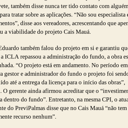
ete, também disse nunca ter tido contato com algué
para tratar sobre as aplicações. “Não sou especialista
mentos”, disse aos vereadores, acrescentando que ape
ou a viabilidade do projeto Cais Mauá.
Eduardo também falou do projeto em si e garantiu qu
a ICLA repassou a administração do fundo, a obra e
hada. “O projeto está em andamento. No período em
ra gestor e administrador do fundo o projeto foi send
ído até a entrega da licença para o início das obras”,
. O gerente ainda afirmou acreditar que o “investime
a dentro do fundo”. Entretanto, na mesma CPI, o atu
nte do PreviPalmas disse que no Cais Mauá “não tem
mente recurso nenhum”.