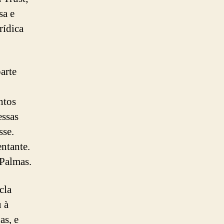
sa e
rídica
arte
ntos
essas
sse.
ntante.
Palmas.
cla
 à
as, e