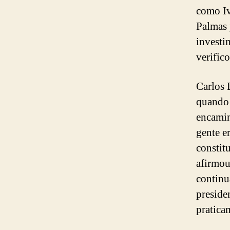
como Iv
Palmas 
investi
verific
Carlos 
quando 
encamin
gente e
constitu
afirmou
continu
preside
pratica