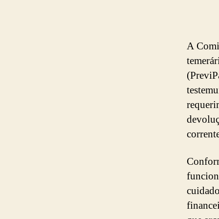
A Comis
temerár
(PreviP
testemu
requeri
devoluç
corrent
Conform
funcion
cuidado
finance