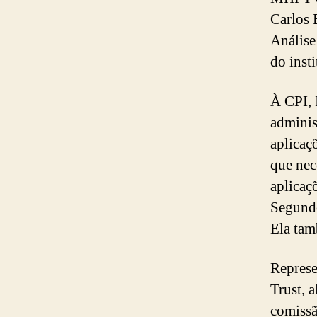
Carlos 
Análise 
do insti
À CPI, 
adminis
aplicaç
que nec
aplicaç
Segundo
Ela tam
Represe
Trust, 
comissã