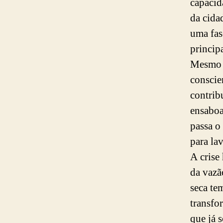
capacid
da cida
uma fas
princip
Mesmo a
conscie
contrib
ensaboa
passa o
para lav
A crise
da vazã
seca te
transfo
que já 