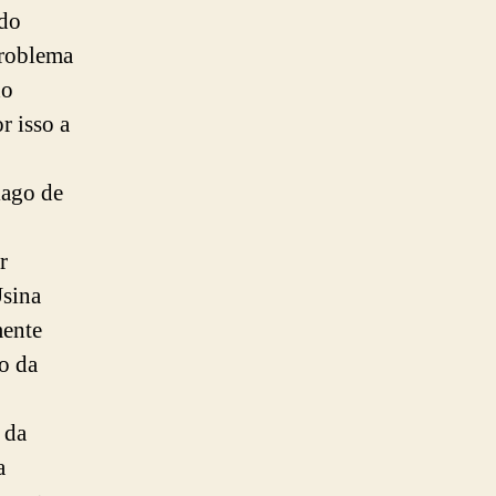
 do
problema
xo
r isso a
lago de
r
Usina
mente
o da
 da
a