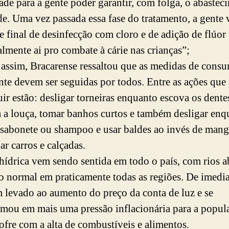
ade para a gente poder garantir, com folga, o abastec
de. Uma vez passada essa fase do tratamento, a gente 
e final de desinfecção com cloro e de adição de flúor
almente ai pro combate à cárie nas crianças”;
ssim, Bracarense ressaltou que as medidas de cons
nte devem ser seguidas por todos. Entre as ações qu
uir estão: desligar torneiras enquanto escova os dente
 a louça, tomar banhos curtos e também desligar enq
 sabonete ou shampoo e usar baldes ao invés de mang
ar carros e calçadas.
 hídrica vem sendo sentida em todo o país, com rios 
o normal em praticamente todas as regiões. De imedia
m levado ao aumento do preço da conta de luz e se
rmou em mais uma pressão inflacionária para a popul
sofre com a alta de combustíveis e alimentos.