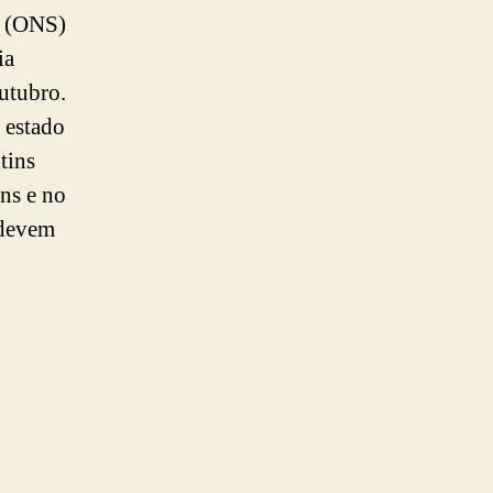
o (ONS)
ia
outubro.
o estado
tins
ns e no
 devem