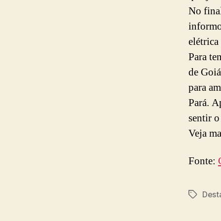
No fina
informo
elétrica
Para ten
de Goiá
para am
Pará. A
sentir 
Veja ma
Fonte:
Dest
Tags