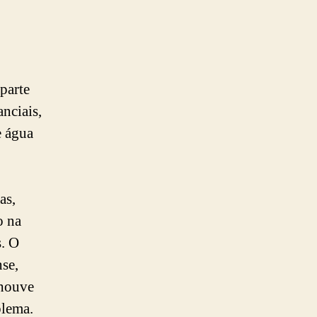
parte
nciais,
e água
as,
o na
s. O
se,
 houve
blema.