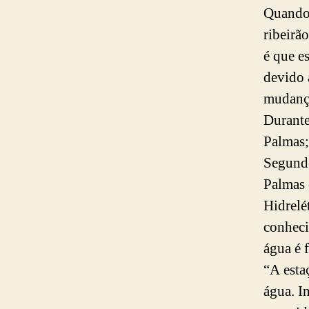
Quando 
ribeirã
é que e
devido à
mudança
Durante
Palmas;
Segundo
Palmas 
Hidrelé
conheci
água é 
“A esta
água. I