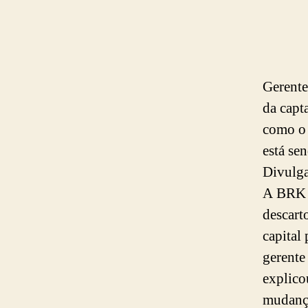
Gerente
da capt
como o 
está se
Divulga
A BRK A
descart
capital 
gerente
explico
mudança