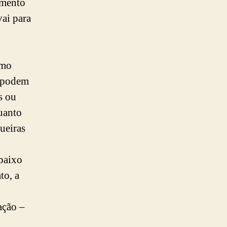
imento
vai para
umo
e podem
s ou
uanto
ueiras
abaixo
to, a
ação –