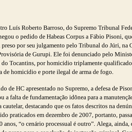
tro Luís Roberto Barroso, do Supremo Tribunal Fede
negou o pedido de Habeas Corpus a Fábio Pisoni, qu
 preso por seu julgamento pelo Tribunal do Júri, na 
Provisória de Gurupi. Ele foi denunciado pelo Minist
 do Tocantins, por homicídio triplamente qualificado
va de homicídio e porte ilegal de arma de fogo.
do de HC apresentado no Supremo, a defesa de Piso
ou a falta de fundamentação idônea para a manutençã
a cautelar, destacando que os fatos descritos na denún
sido praticados em dezembro de 2007, portanto, pass
0 anos, “o cenário processual é outro”. Alega, ainda, 