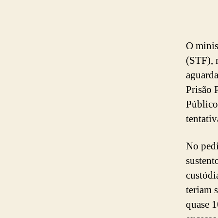
O minis
(STF), 
aguarda
Prisão 
Público
tentati
No pedi
sustent
custódi
teriam 
quase 1