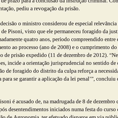
 de prazo para a conclusão da instrução criminal. Co
tação, pediu a revogação da prisão.
decisão o ministro considerou de especial relevância
o de Pisoni, visto que ele permaneceu foragido da just
adamente quatro anos, período compreendido entre 
nto ao processo (ano de 2008) e o cumprimento do
 de prisão expedido (11 de dezembro de 2012). “Ne
es, incide a orientação jurisprudencial no sentido de 
ão de foragido do distrito da culpa reforça a necessid
 para se garantir a aplicação da lei penal’”, concluiu 
isoni é acusado de, na madrugada de 8 de dezembro 
pós desentendimentos iniciados numa festa do curso 
ão de Agronomia, ter efetuado disparos em via públi