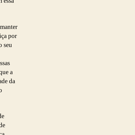
m essa
 manter
iça por
o seu
ssas
que a
ade da
o
de
de
ca