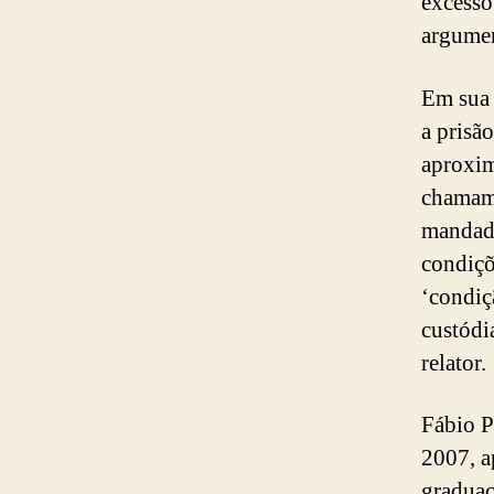
excesso
argumen
Em sua 
a prisã
aproxim
chamame
mandado
condiçõ
‘condiç
custódia
relator.
Fábio P
2007, a
graduaç