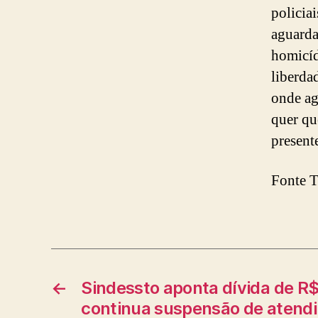
policia
aguarda
homicíd
liberda
onde ag
quer qu
present
Fonte T
←
Sindessto aponta dívida de R$
continua suspensão de atend