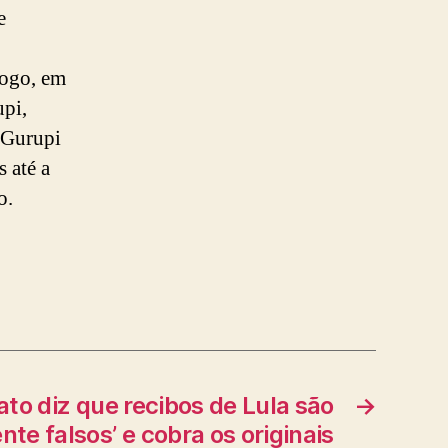
e
fogo, em
pi,
 Gurupi
 até a
o.
ato diz que recibos de Lula são
→
nte falsos’ e cobra os originais