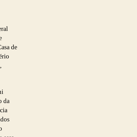
ral
e
Casa de
ério
,
ni
o da
cia
ados
o