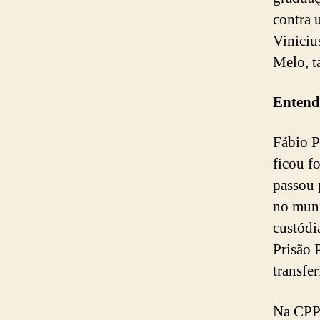
contra 
Viníciu
Melo, t
Entend
Fábio P
ficou f
passou 
no muni
custódi
Prisão 
transfe
Na CPP 