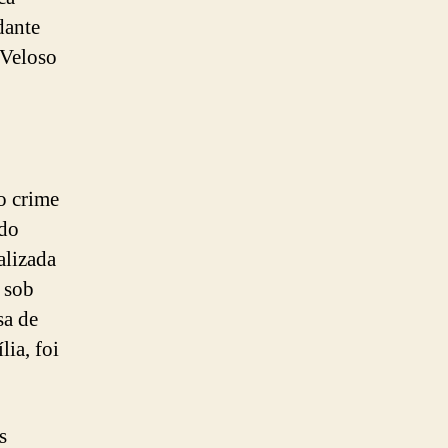
dante
 Veloso
o crime
ndo
alizada
 sob
sa de
ia, foi
s