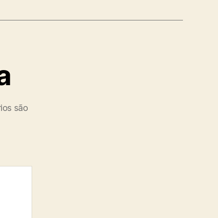
a
ios são