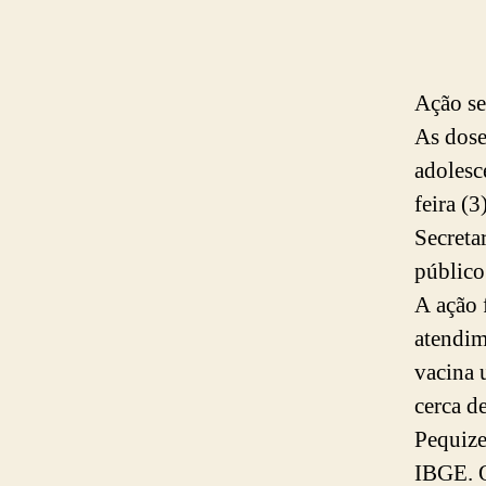
Ação se
As dose
adolesc
feira (
Secreta
público 
A ação 
atendim
vacina 
cerca d
Pequize
IBGE. O