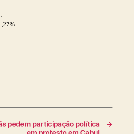
.
 1,27%
s pedem participação política
→
em protesto em Cabul