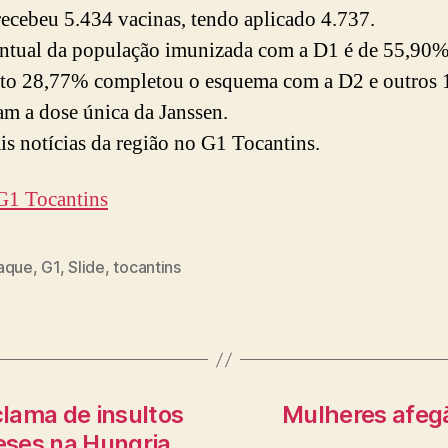
recebeu 5.434 vacinas, tendo aplicado 4.737.
ntual da população imunizada com a D1 é de 55,90%
to 28,77% completou o esquema com a D2 e outros
am a dose única da Janssen.
is notícias da região no G1 Tocantins.
G1 Tocantins
aque
,
G1
,
Slide
,
tocantins
clama de insultos
Mulheres afegã
leses na Hungria