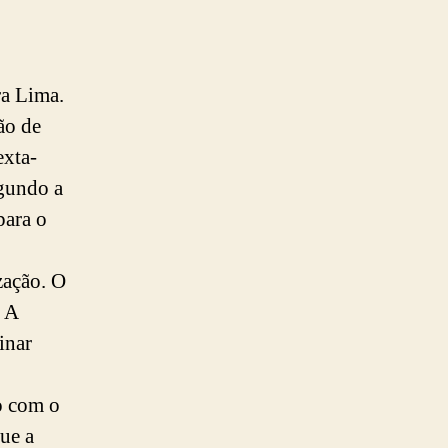
ra Lima.
ão de
exta-
egundo a
para o
.
zação. O
. A
inar
o com o
ue a